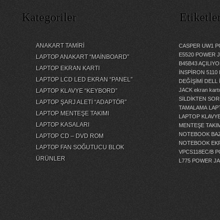
Kategoriler
Etiketle
ANAKART TAMİRİ
CASPER UW1 P
E5520 POWER 
LAPTOP ANAKART “MAİNBOARD”
B45B43 AÇILI
LAPTOP EKRAN KARTI
İNSPİRON 5110
LAPTOP LCD LED EKRAN “PANEL”
DEĞİŞİMİ
DELL 
JACK
ekran kartı
LAPTOP KLAVYE “KEYBORD”
SİLDİKTEN SOR
LAPTOP ŞARJ ALETİ “ADAPTÖR”
TAMALAMA
LAP
LAPTOP MENTEŞE TAKIMI
LAPTOP KLAVY
LAPTOP KASALARI
MENTEŞE TAKIM
NOTEBOOK BAZ
LAPTOP CD – DVD ROM
NOTEBOOK EKR
LAPTOP FAN SOĞUTUCU BLOK
VPCS118EC/B 
ÜRÜNLER
L775 POWER J