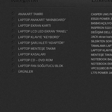
ANAKART TAMİRİ
CASPER UW1 P
E5520 POWER 
LAPTOP ANAKART “MAİNBOARD”
B45B43 AÇILI
LAPTOP EKRAN KARTI
İNSPİRON 5110
LAPTOP LCD LED EKRAN “PANEL”
DEĞİŞİMİ
DELL 
JACK
ekran kartı
LAPTOP KLAVYE “KEYBORD”
SİLDİKTEN SOR
LAPTOP ŞARJ ALETİ “ADAPTÖR”
TAMALAMA
LAP
LAPTOP MENTEŞE TAKIMI
LAPTOP KLAVY
LAPTOP KASALARI
MENTEŞE TAKIM
NOTEBOOK BAZ
LAPTOP CD – DVD ROM
NOTEBOOK EKR
LAPTOP FAN SOĞUTUCU BLOK
VPCS118EC/B 
ÜRÜNLER
L775 POWER J