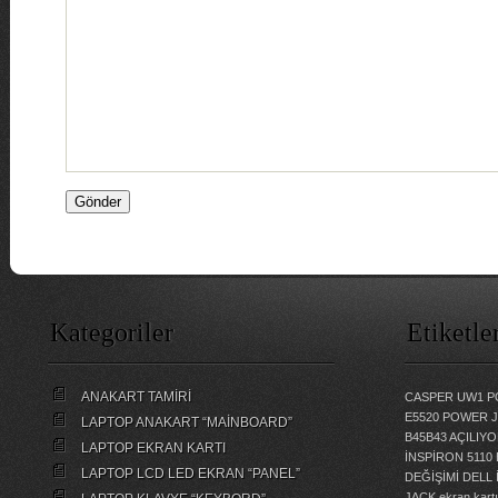
Kategoriler
Etiketle
ANAKART TAMİRİ
CASPER UW1 P
E5520 POWER 
LAPTOP ANAKART “MAİNBOARD”
B45B43 AÇILI
LAPTOP EKRAN KARTI
İNSPİRON 5110
LAPTOP LCD LED EKRAN “PANEL”
DEĞİŞİMİ
DELL 
JACK
ekran kartı