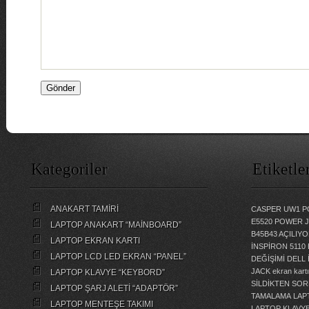
Kategoriler
Etiketle
ANAKART TAMİRİ
CASPER UW1 P
E5520 POWER 
LAPTOP ANAKART “MAİNBOARD”
B45B43 AÇILI
LAPTOP EKRAN KARTI
İNSPİRON 5110
LAPTOP LCD LED EKRAN “PANEL”
DEĞİŞİMİ
DELL 
JACK
ekran kartı
LAPTOP KLAVYE “KEYBORD”
SİLDİKTEN SOR
LAPTOP ŞARJ ALETİ “ADAPTÖR”
TAMALAMA
LAP
LAPTOP MENTEŞE TAKIMI
LAPTOP KLAVY