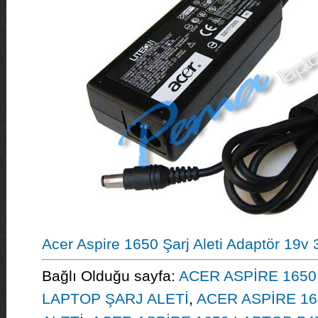
Acer Aspire 1650 Şarj Aleti Adaptör 19v
Bağlı Olduğu sayfa:
ACER ASPİRE 1650
LAPTOP ŞARJ ALETİ
,
ACER ASPİRE 16