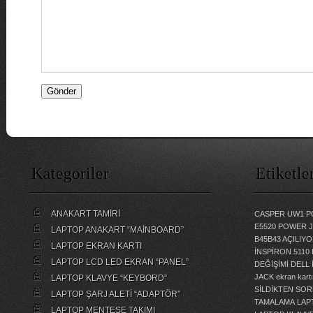
Kategoriler
Etiketle
ANAKART TAMİRİ
CASPER UW1 P
E5520 POWER 
LAPTOP ANAKART “MAİNBOARD”
B45B43 AÇILI
LAPTOP EKRAN KARTI
İNSPİRON 5110
LAPTOP LCD LED EKRAN “PANEL”
DEĞİŞİMİ
DELL 
JACK
ekran kartı
LAPTOP KLAVYE “KEYBORD”
SİLDİKTEN SOR
LAPTOP ŞARJ ALETİ “ADAPTÖR”
TAMALAMA
LAP
LAPTOP MENTEŞE TAKIMI