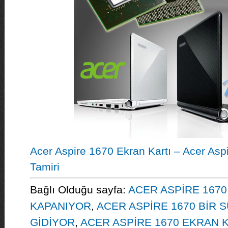
Acer Aspire 1670 Ekran Kartı – Acer Asp
Tamiri
Bağlı Olduğu sayfa:
ACER ASPİRE 1670 
KAPANIYOR
,
ACER ASPİRE 1670 BİR
GİDİYOR
,
ACER ASPİRE 1670 EKRAN 