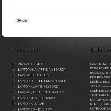
Kategoriler
Etiketle
ANAKART TAMİRİ
CASPER UW1 P
E5520 POWER 
LAPTOP ANAKART “MAİNBOARD”
B45B43 AÇILI
LAPTOP EKRAN KARTI
İNSPİRON 5110
LAPTOP LCD LED EKRAN “PANEL”
DEĞİŞİMİ
DELL 
JACK
ekran kartı
LAPTOP KLAVYE “KEYBORD”
SİLDİKTEN SOR
LAPTOP ŞARJ ALETİ “ADAPTÖR”
TAMALAMA
LAP
LAPTOP MENTEŞE TAKIMI
LAPTOP KLAVY
LAPTOP KASALARI
MENTEŞE TAKIM
NOTEBOOK BAZ
LAPTOP CD – DVD ROM