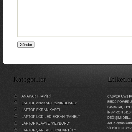
Kategoriler
Etiketle
ANAKART TAMİRİ
CASPER UW1 P
E5520 POWER 
LAPTOP ANAKART “MAİNBOARD”
B45B43 AÇILI
LAPTOP EKRAN KARTI
İNSPİRON 5110
LAPTOP LCD LED EKRAN “PANEL”
DEĞİŞİMİ
DELL 
JACK
ekran kartı
LAPTOP KLAVYE “KEYBORD”
SİLDİKTEN SOR
LAPTOP ŞARJ ALETİ “ADAPTÖR”