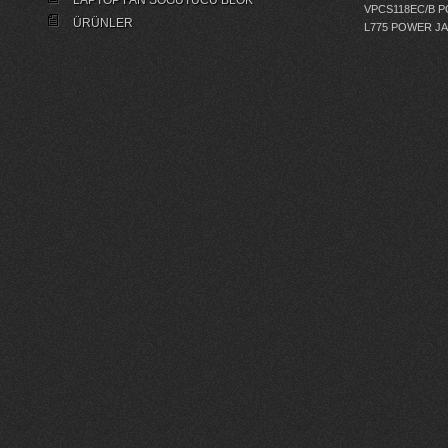
LAPTOP FAN SOĞUTUCU BLOK
VPCS118EC/B 
ÜRÜNLER
L775 POWER J