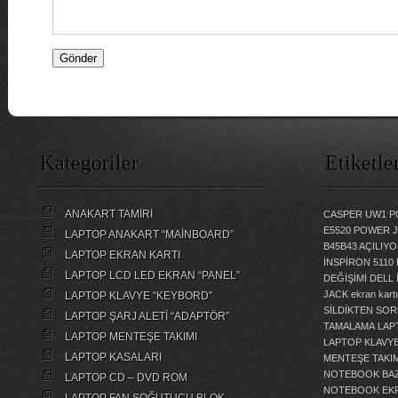
Kategoriler
Etiketle
ANAKART TAMİRİ
CASPER UW1 P
E5520 POWER 
LAPTOP ANAKART “MAİNBOARD”
B45B43 AÇILI
LAPTOP EKRAN KARTI
İNSPİRON 5110
LAPTOP LCD LED EKRAN “PANEL”
DEĞİŞİMİ
DELL 
JACK
ekran kartı
LAPTOP KLAVYE “KEYBORD”
SİLDİKTEN SOR
LAPTOP ŞARJ ALETİ “ADAPTÖR”
TAMALAMA
LAP
LAPTOP MENTEŞE TAKIMI
LAPTOP KLAVY
LAPTOP KASALARI
MENTEŞE TAKIM
NOTEBOOK BAZ
LAPTOP CD – DVD ROM
NOTEBOOK EKR