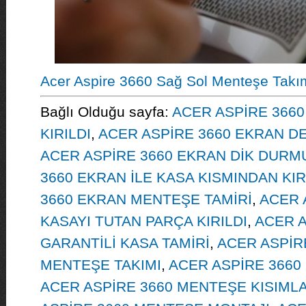
Acer Aspire 3660 Sağ Sol Menteşe Takı
Bağlı Olduğu sayfa:
ACER ASPİRE 3660
KIRILDI
,
ACER ASPİRE 3660 EKRAN DE
ACER ASPİRE 3660 EKRAN DİK DUR
3660 EKRAN İLE KASA KISMINDAN KIR
3660 EKRAN MENTEŞE TAMİRİ
,
ACER 
KASAYI TUTAN PARÇA KIRILDI
,
ACER A
GARANTİLİ KASA TAMİRİ
,
ACER ASPİR
MENTEŞE TAKIMI
,
ACER ASPİRE 3660
ACER ASPİRE 3660 MENTEŞE KISIMLA