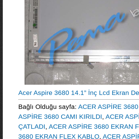
Acer Aspire 3680 14.1” İnç Lcd Ekran De
Bağlı Olduğu sayfa:
ACER ASPİRE 3680
ASPİRE 3680 CAMI KIRILDI
,
ACER ASP
ÇATLADI
,
ACER ASPİRE 3680 EKRAN F
3680 EKRAN FLEX KABLO
,
ACER ASPİ