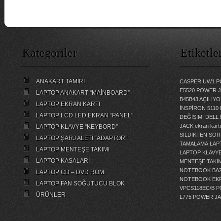
Kategoriler
Etiketle
ANAKART TAMİRİ
CASPER UW1 P
E5520 POWER 
LAPTOP ANAKART “MAİNBOARD”
B45B43 AÇILI
LAPTOP EKRAN KARTI
İNSPİRON 5110
LAPTOP LCD LED EKRAN “PANEL”
DEĞİŞİMİ
DELL 
JACK
ekran kartı
LAPTOP KLAVYE “KEYBORD”
SİLDİKTEN SOR
LAPTOP ŞARJ ALETİ “ADAPTÖR”
TAMALAMA
LAP
LAPTOP MENTEŞE TAKIMI
LAPTOP KLAVY
LAPTOP KASALARI
MENTEŞE TAKIM
NOTEBOOK BAZ
LAPTOP CD – DVD ROM
NOTEBOOK EKR
LAPTOP FAN SOĞUTUCU BLOK
VPCS118EC/B 
ÜRÜNLER
L775 POWER J