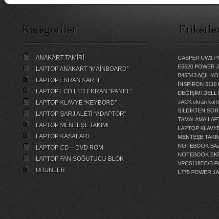
Kategoriler
Etiketle
ANAKART TAMİRİ
CASPER UW1 P
E5520 POWER 
LAPTOP ANAKART “MAİNBOARD”
B45B43 AÇILI
LAPTOP EKRAN KARTI
İNSPİRON 5110
LAPTOP LCD LED EKRAN “PANEL”
DEĞİŞİMİ
DELL 
JACK
ekran kartı
LAPTOP KLAVYE “KEYBORD”
SİLDİKTEN SOR
LAPTOP ŞARJ ALETİ “ADAPTÖR”
TAMALAMA
LAP
LAPTOP MENTEŞE TAKIMI
LAPTOP KLAVY
LAPTOP KASALARI
MENTEŞE TAKIM
NOTEBOOK BAZ
LAPTOP CD – DVD ROM
NOTEBOOK EKR
LAPTOP FAN SOĞUTUCU BLOK
VPCS118EC/B 
ÜRÜNLER
L775 POWER J