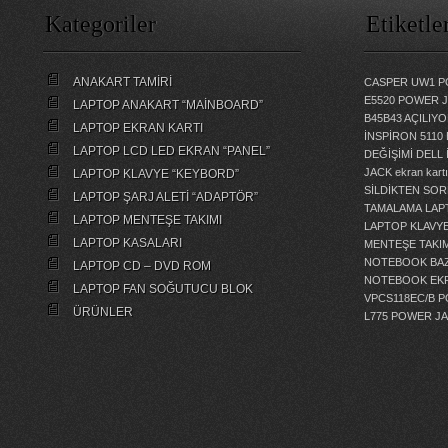
Kategoriler
Etiketle
ANAKART TAMİRİ
CASPER UW1 P
E5520 POWER 
LAPTOP ANAKART “MAİNBOARD”
B45B43 AÇILI
LAPTOP EKRAN KARTI
İNSPİRON 5110
LAPTOP LCD LED EKRAN “PANEL”
DEĞİŞİMİ
DELL 
JACK
ekran kartı
LAPTOP KLAVYE “KEYBORD”
SİLDİKTEN SOR
LAPTOP ŞARJ ALETİ “ADAPTÖR”
TAMALAMA
LAP
LAPTOP MENTEŞE TAKIMI
LAPTOP KLAVY
LAPTOP KASALARI
MENTEŞE TAKIM
NOTEBOOK BAZ
LAPTOP CD – DVD ROM
NOTEBOOK EKR
LAPTOP FAN SOĞUTUCU BLOK
VPCS118EC/B 
ÜRÜNLER
L775 POWER J