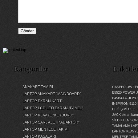
Kategoriler
Etiketle
ANAKART TAMİRİ
CASPER UW1 P
E5520 POWER 
LAPTOP ANAKART “MAİNBOARD”
B45B43 AÇILI
LAPTOP EKRAN KARTI
İNSPİRON 5110
LAPTOP LCD LED EKRAN “PANEL”
DEĞİŞİMİ
DELL 
JACK
ekran kartı
LAPTOP KLAVYE “KEYBORD”
SİLDİKTEN SOR
LAPTOP ŞARJ ALETİ “ADAPTÖR”
TAMALAMA
LAP
LAPTOP MENTEŞE TAKIMI
LAPTOP KLAVY
LAPTOP KASALARI
MENTEŞE TAKIM