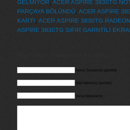
GELMİYOR
,
ACER ASPİRE 3830TG NO
PARÇAYA BÖLÜNDÜ
,
ACER ASPİRE 38
KARTI
,
ACER ASPİRE 3830TG RADEON
ASPİRE 3830TG SIFIR GARNTİLİ EKRA
Bize Yorum Yaparsanız Seviniriz...
Adınız Soyadonız (gerekli)
Mail Adresiniz (gerekli)
Varsa Websiteniz