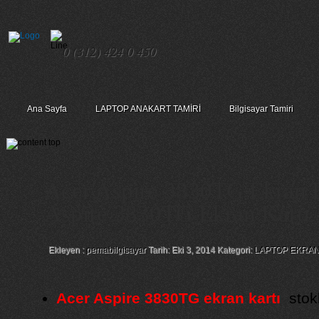
0 (312) 424 0 450
Ana Sayfa
LAPTOP ANAKART TAMİRİ
Bilgisayar Tamiri
Acer Aspire 3830TG Ekran K
Aspire 3830TG Ekran Kartı
Ekleyen :
pemabilgisayar
Tarih: Eki 3, 2014 Kategori:
LAPTOP EKRAN
Acer Aspire 3830TG ekran kartı
stokl