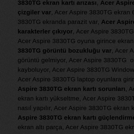
3830TG ekran kartı arızası
,
Acer Aspir
çizgiler var
, Acer Aspire 3830TG ekran 6
3830TG ekranda parazit var,
Acer Aspi
karakterler çıkıyor
, Acer Aspire 3830TG 
Acer Aspire 3830TG oyuna girince ekran 
3830TG görüntü bozukluğu var
, Acer 
görüntü gelmiyor, Acer Aspire 3830TG o
kayboluyor, Acer Aspire 3830TG Windows 
Acer Aspire 3830TG laptop oyunlara girin
Aspire 3830TG ekran kartı sorunları
, 
ekran kartı yükseltme, Acer Aspire 3830T
nasıl yapılır, Acer Aspire 3830TG ekran ka
Aspire 3830TG ekran kartı güçlendirm
ekran altı parça, Acer Aspire 3830TG ekra