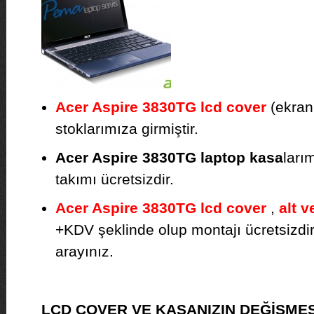
Acer Aspire 3830TG lcd cover
(ekran 
stoklarımıza girmiştir.
Acer Aspire 3830TG laptop kasa
ları
takımı ücretsizdir.
Acer Aspire 3830TG lcd cover
,
alt v
+KDV şeklinde olup montajı ücretsizdir. F
arayınız.
LCD COVER VE KASANIZIN DEĞİŞMES