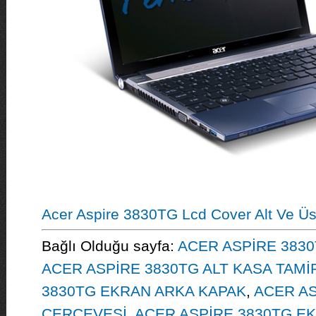
Acer Aspire 3830TG Lcd Cover Alt Ve Üs
Bağlı Olduğu sayfa:
ACER ASPİRE 3830
ACER ASPİRE 3830TG ALT KASA TAMİ
3830TG EKRAN ARKA KAPAK
,
ACER AS
ÇERÇEVESİ
,
ACER ASPİRE 3830TG EK