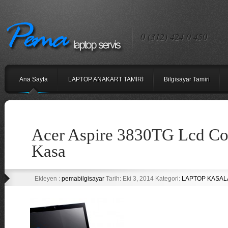
0 (312) 424 0 450
Ana Sayfa
LAPTOP ANAKART TAMİRİ
Bilgisayar Tamiri
Acer Aspire 3830TG Lcd Cov
Kasa
Ekleyen :
pemabilgisayar
Tarih: Eki 3, 2014 Kategori:
LAPTOP KASAL