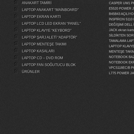
ANAKART TAMİRİ
CASPER UW1 P
E5520 POWER 
LAPTOP ANAKART “MAİNBOARD”
B45B43 AÇILI
LAPTOP EKRAN KARTI
İNSPİRON 5110
LAPTOP LCD LED EKRAN “PANEL”
DEĞİŞİMİ
DELL 
JACK
ekran kartı
LAPTOP KLAVYE “KEYBORD”
SİLDİKTEN SOR
LAPTOP ŞARJ ALETİ “ADAPTÖR”
TAMALAMA
LAP
LAPTOP MENTEŞE TAKIMI
LAPTOP KLAVY
LAPTOP KASALARI
MENTEŞE TAKIM
NOTEBOOK BAZ
LAPTOP CD – DVD ROM
NOTEBOOK EKR
LAPTOP FAN SOĞUTUCU BLOK
VPCS118EC/B 
ÜRÜNLER
L775 POWER J