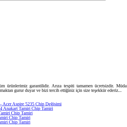
ürünlerimiz garantilidir. Arıza tespiti tamamen ücretsizdir. Müdaha
tan gurur duyar ve bizi tercih ettiğiniz için size teşekkür ederiz...
 – Acer Aspire 5235 Chip Değişimi
Anakart Tamiri Chip Tamiri
amiri Chip Tamiri
miri Chip Tamiri
miri Chip Tamiri