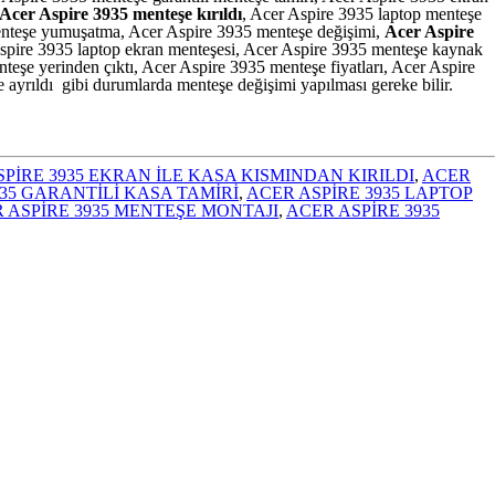
Acer Aspire 3935 menteşe kırıldı
, Acer Aspire 3935 laptop menteşe
menteşe yumuşatma, Acer Aspire 3935 menteşe değişimi,
Acer Aspire
Aspire 3935 laptop ekran menteşesi, Acer Aspire 3935 menteşe kaynak
şe yerinden çıktı, Acer Aspire 3935 menteşe fiyatları, Acer Aspire
e ayrıldı gibi durumlarda menteşe değişimi yapılması gereke bilir.
PİRE 3935 EKRAN İLE KASA KISMINDAN KIRILDI
,
ACER
935 GARANTİLİ KASA TAMİRİ
,
ACER ASPİRE 3935 LAPTOP
 ASPİRE 3935 MENTEŞE MONTAJI
,
ACER ASPİRE 3935