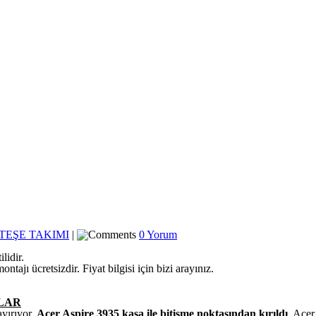
TEŞE TAKIMI
|
0 Yorum
lidir.
ajı ücretsizdir. Fiyat bilgisi için bizi arayınız.
LAR
ayırıyor,
Acer Aspire 3935 kasa ile bitişme noktasından kırıldı
, Acer