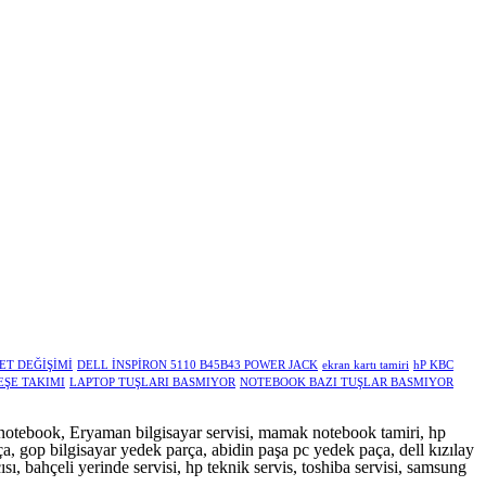
ET DEĞİŞİMİ
DELL İNSPİRON 5110 B45B43 POWER JACK
ekran kartı tamiri
hP KBC
ŞE TAKIMI
LAPTOP TUŞLARI BASMIYOR
NOTEBOOK BAZI TUŞLAR BASMIYOR
de notebook, Eryaman bilgisayar servisi, mamak notebook tamiri, hp
a, gop bilgisayar yedek parça, abidin paşa pc yedek paça, dell kızılay
ısı, bahçeli yerinde servisi, hp teknik servis, toshiba servisi, samsung