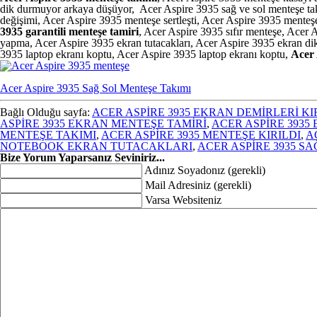
dik durmuyor arkaya düşüyor, Acer Aspire 3935 sağ ve sol menteşe ta
değişimi, Acer Aspire 3935 menteşe sertleşti, Acer Aspire 3935 ment
3935 garantili menteşe tamiri
, Acer Aspire 3935 sıfır menteşe, Acer
yapma, Acer Aspire 3935 ekran tutacakları, Acer Aspire 3935 ekran di
3935 laptop ekranı koptu, Acer Aspire 3935 laptop ekranı koptu,
Acer 
Acer Aspire 3935 Sağ Sol Menteşe Takımı
Bağlı Olduğu sayfa:
ACER ASPİRE 3935 EKRAN DEMİRLERİ KI
ASPİRE 3935 EKRAN MENTEŞE TAMİRİ
,
ACER ASPİRE 3935
MENTEŞE TAKIMI
,
ACER ASPİRE 3935 MENTEŞE KIRILDI
,
A
NOTEBOOK EKRAN TUTACAKLARI
,
ACER ASPİRE 3935 S
Bize Yorum Yaparsanız Seviniriz...
Adınız Soyadonız (gerekli)
Mail Adresiniz (gerekli)
Varsa Websiteniz