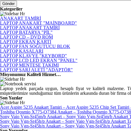
Kategoriler
ANAKART TAMİRİ
LAPTOP ANAKART "MAİNBOARD"
LAPTOP ANAKART TAMİRİ
LAPTOP BATARYA "PİL"
LAPTOP CD – DVD ROM
LAPTOP EKRAN KARTI
LAPTOP FAN SOĞUTUCU BLOK
LAPTOP KASALARI
LAPTOP KLAVYE "KEYBORD"
LAPTOP LCD LED EKRAN "PANEL"
LAPTOP MENTEŞE TAKIMI
LAPTOP ŞARJ ALETİ "ADAPTÖR"
Misyonumuz Kaliteli Hizmet…
Laptop yedek parçada uygun, hesaplı fiyat ve kaliteli malzeme. Tüm 
müşterilerimize sunduğumuz tüm ürünlerin arkasında duran bir firma olmak
Son Yazılar
Acer Aspire 5235 Anakart Tamiri – Acer Aspire 5235 Chip Set Tamiri
Toshiba Qosmio X775-Q7384 Anakart – Toshiba Qosmio X775-Q7384 
Sony Vaio Vgn-Sr45m/b Anakart – Sony Vaio Vgn-Sr45m/b Anakart T
Sony Vaio Vgn-Sr45h/p Anakart – Sony Vaio Vgn-Sr45h/p Anakart Ta
Sony Vaio Vgn-Sr45h/n Anakart – Sony Vaio Vgn-Sr45h/n Anakart Ta
Son Yorumlar