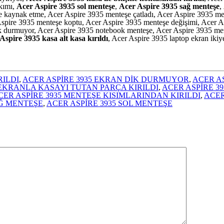
kımı,
Acer Aspire 3935 sol menteşe
,
Acer Aspire 3935 sağ menteşe
,
eşe kaynak etme, Acer Aspire 3935 menteşe çatladı, Acer Aspire 3935 
 Aspire 3935 menteşe koptu, Acer Aspire 3935 menteşe değişimi, Acer 
k durmuyor, Acer Aspire 3935 notebook menteşe, Acer Aspire 3935 mente
Aspire 3935 kasa alt kasa kırıldı
, Acer Aspire 3935 laptop ekran ikiy
RILDI
,
ACER ASPİRE 3935 EKRAN DİK DURMUYOR
,
ACER AS
 EKRANLA KASAYI TUTAN PARÇA KIRILDI
,
ACER ASPİRE 3
CER ASPİRE 3935 MENTEŞE KISIMLARINDAN KIRILDI
,
ACER
AĞ MENTEŞE
,
ACER ASPİRE 3935 SOL MENTEŞE