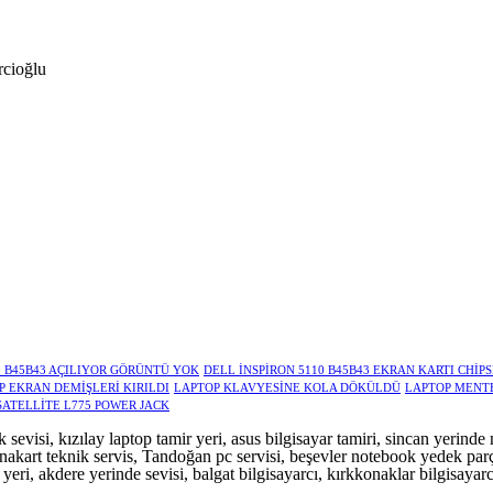
rcioğlu
0 B45B43 AÇILIYOR GÖRÜNTÜ YOK
DELL İNSPİRON 5110 B45B43 EKRAN KARTI CHİPS
P EKRAN DEMİŞLERİ KIRILDI
LAPTOP KLAVYESİNE KOLA DÖKÜLDÜ
LAPTOP MENTE
SATELLİTE L775 POWER JACK
 sevisi, kızılay laptop tamir yeri, asus bilgisayar tamiri, sincan yerin
nakart teknik servis, Tandoğan pc servisi, beşevler notebook yedek parç
yeri, akdere yerinde sevisi, balgat bilgisayarcı, kırkkonaklar bilgisayarc