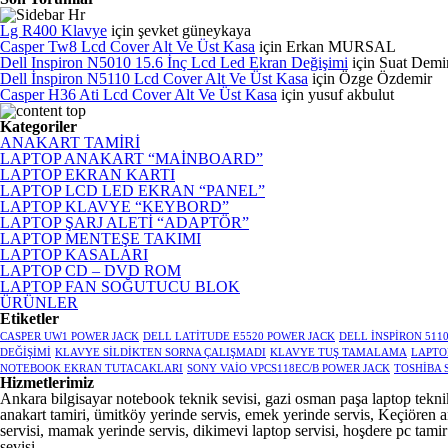
Lg R400 Klavye
için
şevket güneykaya
Casper Tw8 Lcd Cover Alt Ve Üst Kasa
için
Erkan MURSAL
Dell Inspiron N5010 15.6 İnç Lcd Led Ekran Değişimi
için
Suat Demi
Dell İnspiron N5110 Lcd Cover Alt Ve Üst Kasa
için
Özge Özdemir
Casper H36 Ati Lcd Cover Alt Ve Üst Kasa
için
yusuf akbulut
Kategoriler
ANAKART TAMİRİ
LAPTOP ANAKART “MAİNBOARD”
LAPTOP EKRAN KARTI
LAPTOP LCD LED EKRAN “PANEL”
LAPTOP KLAVYE “KEYBORD”
LAPTOP ŞARJ ALETİ “ADAPTÖR”
LAPTOP MENTEŞE TAKIMI
LAPTOP KASALARI
LAPTOP CD – DVD ROM
LAPTOP FAN SOĞUTUCU BLOK
ÜRÜNLER
Etiketler
CASPER UW1 POWER JACK
DELL LATİTUDE E5520 POWER JACK
DELL İNSPİRON 511
DEĞİŞİMİ
KLAVYE SİLDİKTEN SORNA ÇALIŞMADI
KLAVYE TUŞ TAMALAMA
LAPTO
NOTEBOOK EKRAN TUTACAKLARI
SONY VAİO VPCS118EC/B POWER JACK
TOSHİBA 
Hizmetlerimiz
Ankara bilgisayar notebook teknik sevisi, gazi osman paşa laptop teknik
anakart tamiri, ümitköy yerinde servis, emek yerinde servis, Keçiören a
servisi, mamak yerinde servis, dikimevi laptop servisi, hoşdere pc tamir 
sevisi...