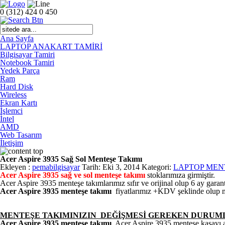
0 (312) 424 0 450
Ana Sayfa
LAPTOP ANAKART TAMİRİ
Bilgisayar Tamiri
Notebook Tamiri
Yedek Parça
Ram
Hard Disk
Wireless
Ekran Kartı
İşlemci
İntel
AMD
Web Tasarım
İletişim
Acer Aspire 3935 Sağ Sol Menteşe Takımı
Ekleyen :
pemabilgisayar
Tarih: Eki 3, 2014 Kategori:
LAPTOP MEN
Acer Aspire 3935 sağ ve sol menteşe takımı
stoklarımıza girmiştir.
Acer Aspire 3935 menteşe takımlarımız sıfır ve orijinal olup 6 ay garanti
Acer Aspire 3935 menteşe takımı
fiyatlarımız +KDV şeklinde olup mont
MENTEŞE TAKIMINIZIN DEĞİŞMESİ GEREKEN DURUM
Acer Aspire 3935 menteşe takımı
, Acer Aspire 3935 menteşe kasayı 