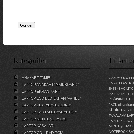
Kategoriler
Etiketle
ANAKART TAMİRİ
CASPER UW1 P
E5520 POWER 
LAPTOP ANAKART “MAİNBOARD”
B45B43 AÇILI
LAPTOP EKRAN KARTI
İNSPİRON 5110
LAPTOP LCD LED EKRAN “PANEL”
DEĞİŞİMİ
DELL 
JACK
ekran kartı
LAPTOP KLAVYE “KEYBORD”
SİLDİKTEN SOR
LAPTOP ŞARJ ALETİ “ADAPTÖR”
TAMALAMA
LAP
LAPTOP MENTEŞE TAKIMI
LAPTOP KLAVY
LAPTOP KASALARI
MENTEŞE TAKIM
NOTEBOOK BAZ
LAPTOP CD – DVD ROM