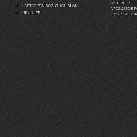
NOTEBOOK EKR
LAPTOP FAN SOĞUTUCU BLOK
VPCS118EC/B 
ÜRÜNLER
L775 POWER J