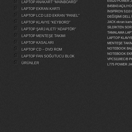
E5520 POWER 
LAPTOP ANAKART “MAİNBOARD”
B45B43 AÇILI
LAPTOP EKRAN KARTI
İNSPİRON 5110
LAPTOP LCD LED EKRAN “PANEL”
DEĞİŞİMİ
DELL 
JACK
ekran kartı
LAPTOP KLAVYE “KEYBORD”
SİLDİKTEN SOR
LAPTOP ŞARJ ALETİ “ADAPTÖR”
TAMALAMA
LAP
LAPTOP MENTEŞE TAKIMI
LAPTOP KLAVY
LAPTOP KASALARI
MENTEŞE TAKIM
NOTEBOOK BAZ
LAPTOP CD – DVD ROM
NOTEBOOK EKR
LAPTOP FAN SOĞUTUCU BLOK
VPCS118EC/B 
ÜRÜNLER
L775 POWER J