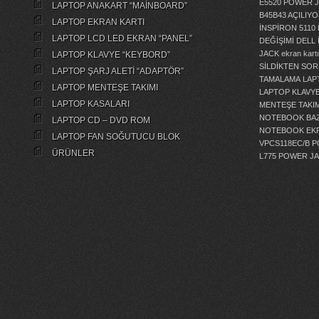
E5520 POWER 
LAPTOP ANAKART “MAİNBOARD”
B45B43 AÇILI
LAPTOP EKRAN KARTI
İNSPİRON 5110
LAPTOP LCD LED EKRAN “PANEL”
DEĞİŞİMİ
DELL 
JACK
ekran kartı
LAPTOP KLAVYE “KEYBORD”
SİLDİKTEN SOR
LAPTOP ŞARJ ALETİ “ADAPTÖR”
TAMALAMA
LAP
LAPTOP MENTEŞE TAKIMI
LAPTOP KLAVY
LAPTOP KASALARI
MENTEŞE TAKIM
NOTEBOOK BAZ
LAPTOP CD – DVD ROM
NOTEBOOK EKR
LAPTOP FAN SOĞUTUCU BLOK
VPCS118EC/B 
ÜRÜNLER
L775 POWER J