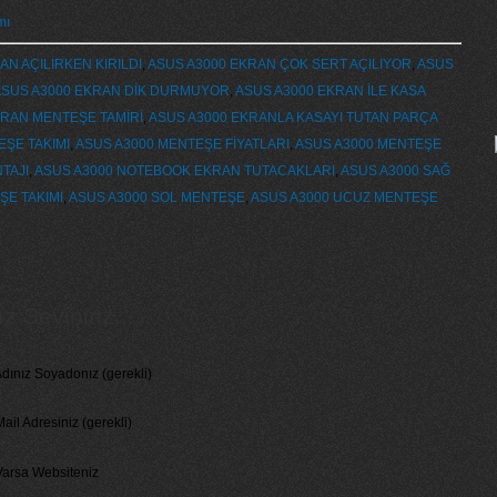
mı
AN AÇILIRKEN KIRILDI
,
ASUS A3000 EKRAN ÇOK SERT AÇILIYOR
,
ASUS
SUS A3000 EKRAN DİK DURMUYOR
,
ASUS A3000 EKRAN İLE KASA
KRAN MENTEŞE TAMİRİ
,
ASUS A3000 EKRANLA KASAYI TUTAN PARÇA
ŞE TAKIMI
,
ASUS A3000 MENTEŞE FİYATLARI
,
ASUS A3000 MENTEŞE
TAJI
,
ASUS A3000 NOTEBOOK EKRAN TUTACAKLARI
,
ASUS A3000 SAĞ
ŞE TAKIMI
,
ASUS A3000 SOL MENTEŞE
,
ASUS A3000 UCUZ MENTEŞE
 Seviniriz...
dınız Soyadonız (gerekli)
ail Adresiniz (gerekli)
Varsa Websiteniz