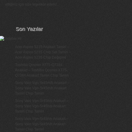
ettiğiniz için size teşekkür ederiz...
Son Yazılar
Acer Aspire 5235 Anakart Tamiri –
Acer Aspire 5235 Chip Set Tamiri –
Acer Aspire 5235 Chip Değişimi
Toshiba Qosmio X775-Q7384
Anakart – Toshiba Qosmio X775-
Q7384 Anakart Tamiri Chip Tamiri
Sony Vaio Vgn-Sr45m/b Anakart –
Sony Vaio Vgn-Sr45m/b Anakart
Tamiri Chip Tamiri
Sony Vaio Vgn-Sr45h/p Anakart –
Sony Vaio Vgn-Sr45h/p Anakart
Tamiri Chip Tamiri
Sony Vaio Vgn-Sr45h/n Anakart –
Sony Vaio Vgn-Sr45h/n Anakart
Tamiri Chip Tamiri