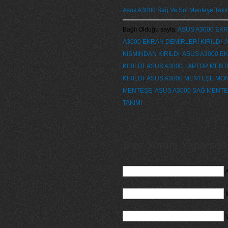
Asus A3000 Sağ Ve Sol Menteşe Takı
Bağlı Olduğu sayfa:
ASUS A3000 EKR
A3000 EKRAN DEMİRLERİ KIRILDI
,
A
KISMINDAN KIRILDI
,
ASUS A3000 E
KIRILDI
,
ASUS A3000 LAPTOP MENTE
KIRILDI
,
ASUS A3000 MENTEŞE MON
MENTEŞE
,
ASUS A3000 SAĞ MENTE
TAKIMI
Bize Yorum Yaparsanız
A
M