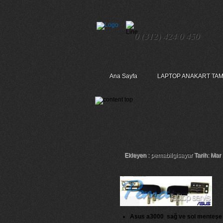
0 (312) 424 0 450
Ana Sayfa
LAPTOP ANAKART TAM
Asus A3000 Sağ Ve 
Ekleyen :
pemabilgisayar
Tarih: Mar
Asus a3000 sağ ve sol menteşe