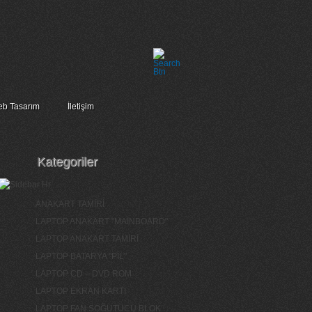
b Tasarım
İletişim
Kategoriler
ANAKART TAMİRİ
LAPTOP ANAKART "MAİNBOARD"
LAPTOP ANAKART TAMİRİ
LAPTOP BATARYA "PİL"
LAPTOP CD – DVD ROM
LAPTOP EKRAN KARTI
LAPTOP FAN SOĞUTUCU BLOK