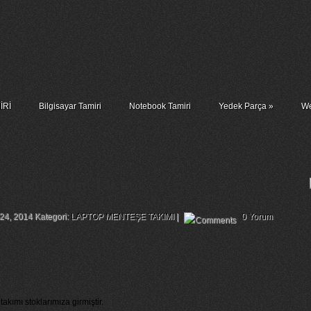
İRİ
Bilgisayar Tamiri
Notebook Tamiri
Yedek Parça
»
We
Sol Menteşe Takımı
 24, 2014 Kategori:
LAPTOP MENTEŞE TAKIMI
|
0 Yorum
takımı stoklarımıza girmiştir.