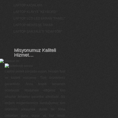
LAPTOP KASALARI
LAPTOP KLAVYE "KEYBORD"
LAPTOP LCD LED EKRAN "PANEL"
LAPTOP MENTEŞE TAKIMI
LAPTOP ŞARJ ALETİ "ADAPTÖR"
Misyonumuz Kaliteli
Hizmet…
Laptop yedek parçada uygun, hesaplı fiyat
ve kaliteli malzeme. Tüm ürünlerimiz
garantilidir. Arıza tespiti tamamen
ücretsizdir. Müdahale ettiğimiz tüm
cihazlar firmamız garantisi altındadır. Siz
değerli müşterilerimize sunduğumuz tüm
ürünlerin arkasında duran bir firma
olmaktan gurur duyar ve bizi tercih