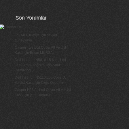
Son Yorumlar
Lg R400 Klavye
için
şevket
güneykaya
Casper Tw8 Lcd Cover Alt Ve Üst
Kasa
için
Erkan MURSAL
Dell Inspiron N5010 15.6 İnç Lcd
Led Ekran Değişimi
için
Suat
Demircioğlu
Dell İnspiron N5110 Lcd Cover Alt
Ve Üst Kasa
için
Özge Özdemir
Casper H36 Ati Lcd Cover Alt Ve Üst
Kasa
için
yusuf akbulut