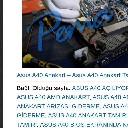
Asus A40 Anakart – Asus A40 Anakart Ta
Bağlı Olduğu sayfa:
ASUS A40 AÇILIY
ASUS A40 AMD ANAKART
,
ASUS A40 
ANAKART ARIZASI GİDERME
,
ASUS A
GİDERME
,
ASUS A40 ANAKART TAMİRİ
TAMİRİ
,
ASUS A40 BİOS EKRANINDA K