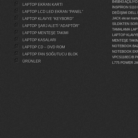
B45B43 AÇILI
LAPTOP EKRAN KARTI
İNSPİRON 5110
LAPTOP LCD LED EKRAN “PANEL”
DEĞİŞİMİ
DELL 
JACK
ekran kartı
LAPTOP KLAVYE “KEYBORD”
SİLDİKTEN SOR
LAPTOP ŞARJ ALETİ “ADAPTÖR”
TAMALAMA
LAP
LAPTOP MENTEŞE TAKIMI
LAPTOP KLAVY
LAPTOP KASALARI
MENTEŞE TAKIM
NOTEBOOK BAZ
LAPTOP CD – DVD ROM
NOTEBOOK EKR
LAPTOP FAN SOĞUTUCU BLOK
VPCS118EC/B 
ÜRÜNLER
L775 POWER J