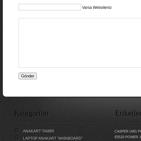
Varsa Websiteniz
Kategoriler
Etiketle
ANAKART TAMİRİ
CASPER UW1 P
E5520 POWER 
LAPTOP ANAKART “MAİNBOARD”