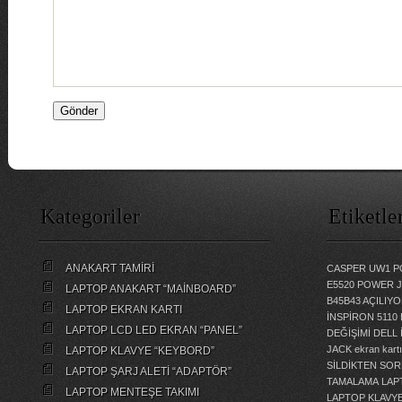
Kategoriler
Etiketle
ANAKART TAMİRİ
CASPER UW1 P
E5520 POWER 
LAPTOP ANAKART “MAİNBOARD”
B45B43 AÇILI
LAPTOP EKRAN KARTI
İNSPİRON 5110
LAPTOP LCD LED EKRAN “PANEL”
DEĞİŞİMİ
DELL 
JACK
ekran kartı
LAPTOP KLAVYE “KEYBORD”
SİLDİKTEN SOR
LAPTOP ŞARJ ALETİ “ADAPTÖR”
TAMALAMA
LAP
LAPTOP MENTEŞE TAKIMI
LAPTOP KLAVY