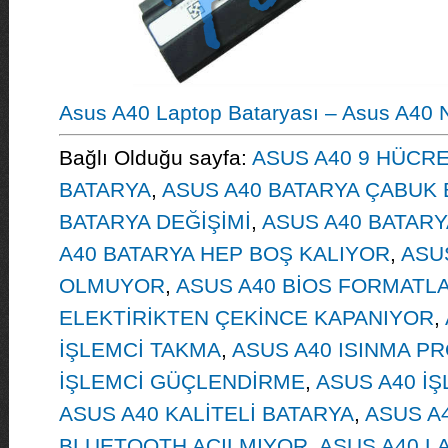
Asus A40 Laptop Bataryası – Asus A40 N
Bağlı Olduğu sayfa:
ASUS A40 9 HÜCRE
BATARYA
,
ASUS A40 BATARYA ÇABUK 
BATARYA DEĞİŞİMİ
,
ASUS A40 BATAR
A40 BATARYA HEP BOŞ KALIYOR
,
ASU
OLMUYOR
,
ASUS A40 BİOS FORMATL
ELEKTİRİKTEN ÇEKİNCE KAPANIYOR
,
İŞLEMCİ TAKMA
,
ASUS A40 ISINMA P
İŞLEMCİ GÜÇLENDİRME
,
ASUS A40 İ
ASUS A40 KALİTELİ BATARYA
,
ASUS A
BLUETOOTH AÇILMIYOR
,
ASUS A40 L