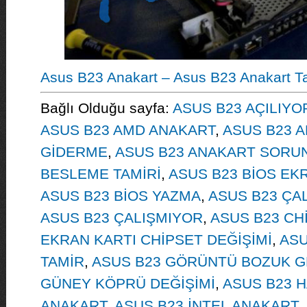
Asus B23 Anakart – Asus B23 Anakart Ta
Bağlı Olduğu sayfa:
ASUS B23 AÇILIY
ASUS B23 AMD ANAKART
,
ASUS B23 A
GİDERME
,
ASUS B23 ANAKART SORU
BESLEME TAMİRİ
,
ASUS B23 BİOS EK
ASUS B23 BİOS YAZMA
,
ASUS B23 ÇAL
ASUS B23 ÇALIŞMIYOR
,
ASUS B23 CHİ
EKRAN KARTI CHİPSET DEĞİŞİMİ
,
ASU
TAMİR
,
ASUS B23 GÖRÜNTÜ BOZUK G
GÜNEY KÖPRÜ DEĞİŞİMİ
,
ASUS B23 H
ANAKART
,
ASUS B23 İNTEL ANAKART
,