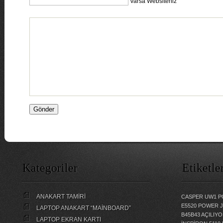
Varsa Websiteniz
Kategoriler
Etiketle
ANAKART TAMİRİ
CASPER UW1 P
E5520 POWER 
LAPTOP ANAKART “MAİNBOARD”
B45B43 AÇILI
LAPTOP EKRAN KARTI