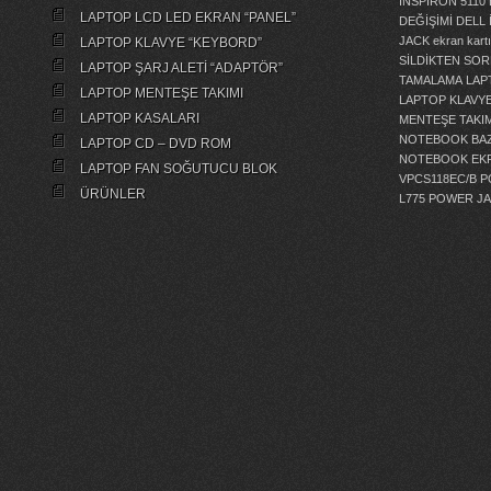
İNSPİRON 5110
LAPTOP LCD LED EKRAN “PANEL”
DEĞİŞİMİ
DELL 
JACK
ekran kartı
LAPTOP KLAVYE “KEYBORD”
SİLDİKTEN SOR
LAPTOP ŞARJ ALETİ “ADAPTÖR”
TAMALAMA
LAP
LAPTOP MENTEŞE TAKIMI
LAPTOP KLAVY
LAPTOP KASALARI
MENTEŞE TAKIM
NOTEBOOK BAZ
LAPTOP CD – DVD ROM
NOTEBOOK EKR
LAPTOP FAN SOĞUTUCU BLOK
VPCS118EC/B 
ÜRÜNLER
L775 POWER J