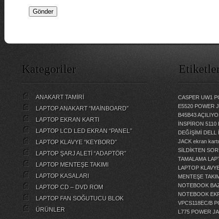
Kategoriler
Etiketle
ANAKART TAMİRİ
CASPER UW1 P
E5520 POWER 
LAPTOP ANAKART “MAİNBOARD”
B45B43 AÇILI
LAPTOP EKRAN KARTI
İNSPİRON 5110
LAPTOP LCD LED EKRAN “PANEL”
DEĞİŞİMİ
DELL 
JACK
ekran kartı
LAPTOP KLAVYE “KEYBORD”
SİLDİKTEN SOR
LAPTOP ŞARJ ALETİ “ADAPTÖR”
TAMALAMA
LAP
LAPTOP MENTEŞE TAKIMI
LAPTOP KLAVY
LAPTOP KASALARI
MENTEŞE TAKIM
NOTEBOOK BAZ
LAPTOP CD – DVD ROM
NOTEBOOK EKR
LAPTOP FAN SOĞUTUCU BLOK
VPCS118EC/B 
ÜRÜNLER
L775 POWER J