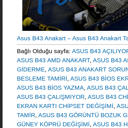
Asus B43 Anakart – Asus B43 Anakart Ta
Bağlı Olduğu sayfa:
ASUS B43 AÇILIY
ASUS B43 AMD ANAKART
,
ASUS B43 A
GİDERME
,
ASUS B43 ANAKART SORU
BESLEME TAMİRİ
,
ASUS B43 BİOS EK
ASUS B43 BİOS YAZMA
,
ASUS B43 ÇAL
ASUS B43 ÇALIŞMIYOR
,
ASUS B43 CHİ
EKRAN KARTI CHİPSET DEĞİŞİMİ
,
ASU
TAMİR
,
ASUS B43 GÖRÜNTÜ BOZUK G
GÜNEY KÖPRÜ DEĞİŞİMİ
,
ASUS B43 H