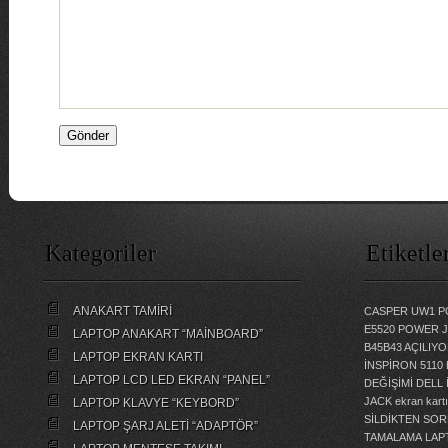
Kategoriler
Etiketle
ANAKART TAMİRİ
CASPER UW1 P
E5520 POWER 
LAPTOP ANAKART “MAİNBOARD”
B45B43 AÇILI
LAPTOP EKRAN KARTI
İNSPİRON 5110
LAPTOP LCD LED EKRAN “PANEL”
DEĞİŞİMİ
DELL 
JACK
ekran kartı
LAPTOP KLAVYE “KEYBORD”
SİLDİKTEN SOR
LAPTOP ŞARJ ALETİ “ADAPTÖR”
TAMALAMA
LAP