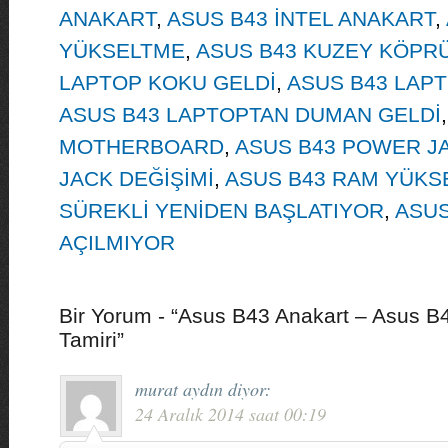
ANAKART
,
ASUS B43 İNTEL ANAKART
,
YÜKSELTME
,
ASUS B43 KUZEY KÖPRÜ
LAPTOP KOKU GELDİ
,
ASUS B43 LAPT
ASUS B43 LAPTOPTAN DUMAN GELDİ
MOTHERBOARD
,
ASUS B43 POWER J
JACK DEĞİŞİMİ
,
ASUS B43 RAM YÜKS
SÜREKLİ YENİDEN BAŞLATIYOR
,
ASUS
AÇILMIYOR
Bir Yorum - “Asus B43 Anakart – Asus B4
Tamiri”
murat aydın
diyor:
24 Aralık 2014 saat 00:19