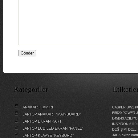
Kategoriler
Etiketle
ANAKART TAMİRİ
CASPER UW1 P
E5520 POWER 
LAPTOP ANAKART “MAİNBOARD”
B45B43 AÇILI
LAPTOP EKRAN KARTI
İNSPİRON 5110
LAPTOP LCD LED EKRAN “PANEL”
DEĞİŞİMİ
DELL 
JACK
ekran kartı
LAPTOP KLAVYE “KEYBORD”