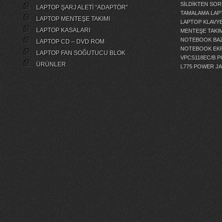
SİLDİKTEN SOR
LAPTOP ŞARJ ALETİ “ADAPTÖR”
TAMALAMA
LAP
LAPTOP MENTEŞE TAKIMI
LAPTOP KLAVY
LAPTOP KASALARI
MENTEŞE TAKIM
NOTEBOOK BAZ
LAPTOP CD – DVD ROM
NOTEBOOK EKR
LAPTOP FAN SOĞUTUCU BLOK
VPCS118EC/B 
ÜRÜNLER
L775 POWER J