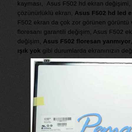
kayması, Asus F502 hd ekran değişimi,
çözünürlüklü ekran,
Asus F502 hd led e
F502 ekran da çok zor görünen görüntü 
floresanı garantili değişim, Asus F502 e
değişim,
Asus F502 floresan yanmıyor
ışık yok
gibi durumlarda ekranınızın deği