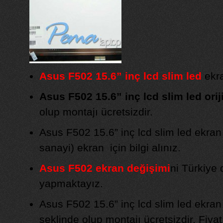
Asus F502 15.6” inç lcd slim led
ekra
Asus F502 15.6” inç lcd slim led orij
olup montajı ücretsizdir.
Asus F502 15.6” inç lcd slim led ekran
sanayi) ekran için bilgi alınız.
Asus F502 ekran değişimi
ni Türkiye 
yapmaktayız.
Asus F502 15.6” inç lcd slim led ekran
şeklinde olup montajı ücretsizdir. Fiyat b