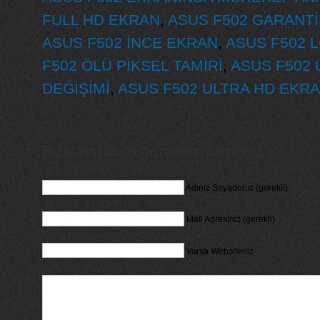
FULL HD EKRAN
,
ASUS F502 GARANTİ
ASUS F502 İNCE EKRAN
,
ASUS F502 
F502 ÖLÜ PİKSEL TAMİRİ
,
ASUS F502
DEĞİŞİMİ
,
ASUS F502 ULTRA HD EKR
Bize Yorum Yaparsanız Seviniriz...
Adınız Soyadonız (gerekli)
Mail Adresiniz (gerekli)
Varsa Websiteniz