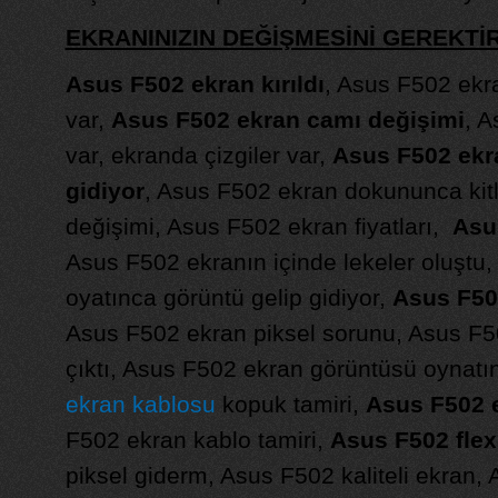
EKRANINIZIN DEĞİŞMESİNİ GEREKT
Asus F502 ekran kırıldı
, Asus F502 ek
var,
Asus F502 ekran camı değişimi
, A
var, ekranda çizgiler var,
Asus F502 ekr
gidiyor
, Asus F502 ekran dokununca kit
değişimi, Asus F502 ekran fiyatları,
Asu
Asus F502 ekranın içinde lekeler oluştu
oyatınca görüntü gelip gidiyor,
Asus F502
Asus F502 ekran piksel sorunu, Asus F502
çıktı, Asus F502 ekran görüntüsü oynatın
ekran kablosu
kopuk tamiri,
Asus F502 
F502 ekran kablo tamiri,
Asus F502 flex
piksel giderm, Asus F502 kaliteli ekran,