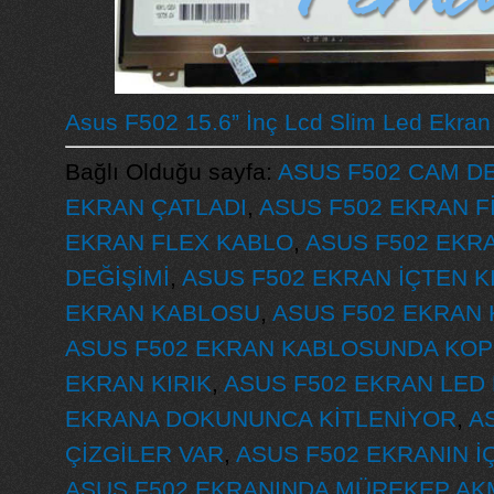
Asus F502 15.6” İnç Lcd Slim Led Ekran
Bağlı Olduğu sayfa:
ASUS F502 CAM DE
EKRAN ÇATLADI
,
ASUS F502 EKRAN Fİ
EKRAN FLEX KABLO
,
ASUS F502 EKR
DEĞİŞİMİ
,
ASUS F502 EKRAN İÇTEN KI
EKRAN KABLOSU
,
ASUS F502 EKRAN 
ASUS F502 EKRAN KABLOSUNDA KOP
EKRAN KIRIK
,
ASUS F502 EKRAN LED 
EKRANA DOKUNUNCA KİTLENİYOR
,
A
ÇİZGİLER VAR
,
ASUS F502 EKRANIN İ
ASUS F502 EKRANINDA MÜREKEP AK