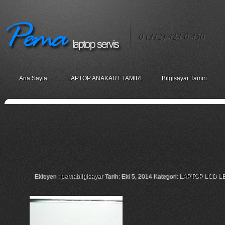
0 (312) 424 0 450
Ana Sayfa
LAPTOP ANAKART TAMİRİ
Bilgisayar Tamiri
Asus F502 15.6” İnç Lcd Sl
Değişimi
Ekleyen :
pemabilgisayar
Tarih: Eki 5, 2014 Kategori:
LAPTOP LCD LE