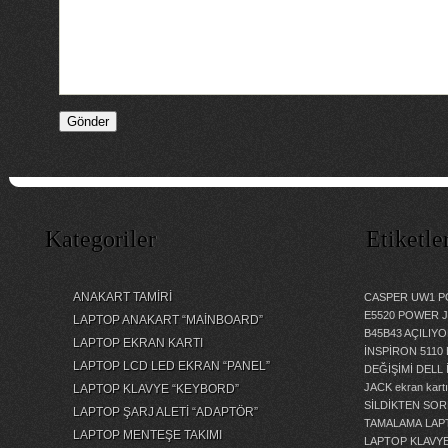
Kategoriler
Etiketle
ANAKART TAMİRİ
CASPER UW1 P
E5520 POWER 
LAPTOP ANAKART “MAİNBOARD”
B45B43 AÇILI
LAPTOP EKRAN KARTI
İNSPİRON 5110
LAPTOP LCD LED EKRAN “PANEL”
DEĞİŞİMİ
DELL 
JACK
ekran kartı
LAPTOP KLAVYE “KEYBORD”
SİLDİKTEN SOR
LAPTOP ŞARJ ALETİ “ADAPTÖR”
TAMALAMA
LAP
LAPTOP MENTEŞE TAKIMI
LAPTOP KLAVY