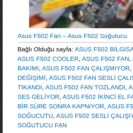
Asus F502 Fan – Asus F502 Soğutucu
Bağlı Olduğu sayfa:
ASUS F502 BİLGİS
ASUS F502 COOLER
,
ASUS F502 FAN
,
BAKIMI
,
ASUS F502 FAN ÇALIŞMIYOR
,
DEĞİŞİMİ
,
ASUS F502 FAN SESLİ ÇAL
TIKANDI
,
ASUS F502 FAN TOZLANDI
,
A
SES GELİYOR
,
ASUS F502 İKİNCİ EL F
BİR SÜRE SONRA KAPNIYOR
,
ASUS F
SOĞUCUTU
,
ASUS F502 SESLİ ÇALIŞ
SOĞUTUCU FAN