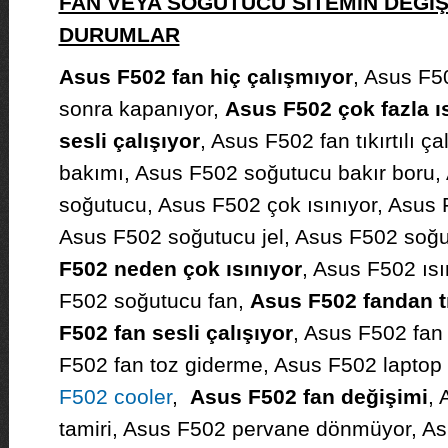
FAN VEYA SOĞUTUCU SİTEMİN DEĞİ
DURUMLAR
Asus F502 fan hiç çalışmıyor
, Asus F5
sonra kapanıyor,
Asus F502 çok fazla ı
sesli çalışıyor
, Asus F502 fan tıkırtılı ç
bakımı, Asus F502 soğutucu bakır boru, 
soğutucu, Asus F502 çok ısınıyor, Asus
Asus F502 soğutucu jel, Asus F502 soğ
F502 neden çok ısınıyor
, Asus F502 ıs
F502 soğutucu fan,
Asus F502 fandan tık
F502 fan sesli çalışıyor
, Asus F502 fan 
F502 fan toz giderme, Asus F502 laptop
F502 cooler
,
Asus F502 fan değişimi
, 
tamiri, Asus F502 pervane dönmüyor, Asu