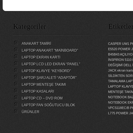
Kategoriler
Etiketle
ANAKART TAMİRİ
CASPER UW1 P
E5520 POWER 
LAPTOP ANAKART “MAİNBOARD”
B45B43 AÇILI
LAPTOP EKRAN KARTI
İNSPİRON 5110
LAPTOP LCD LED EKRAN “PANEL”
DEĞİŞİMİ
DELL 
JACK
ekran kartı
LAPTOP KLAVYE “KEYBORD”
SİLDİKTEN SOR
LAPTOP ŞARJ ALETİ “ADAPTÖR”
TAMALAMA
LAP
LAPTOP MENTEŞE TAKIMI
LAPTOP KLAVY
LAPTOP KASALARI
MENTEŞE TAKIM
NOTEBOOK BAZ
LAPTOP CD – DVD ROM
NOTEBOOK EKR
LAPTOP FAN SOĞUTUCU BLOK
VPCS118EC/B 
ÜRÜNLER
L775 POWER J