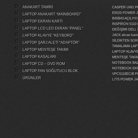
ANAKART TAMİRİ
CASPER UW1 P
E5520 POWER 
LAPTOP ANAKART “MAİNBOARD”
B45B43 AÇILI
LAPTOP EKRAN KARTI
İNSPİRON 5110
LAPTOP LCD LED EKRAN “PANEL”
DEĞİŞİMİ
DELL 
JACK
ekran kartı
LAPTOP KLAVYE “KEYBORD”
SİLDİKTEN SOR
LAPTOP ŞARJ ALETİ “ADAPTÖR”
TAMALAMA
LAP
LAPTOP MENTEŞE TAKIMI
LAPTOP KLAVY
LAPTOP KASALARI
MENTEŞE TAKIM
NOTEBOOK BAZ
LAPTOP CD – DVD ROM
NOTEBOOK EKR
LAPTOP FAN SOĞUTUCU BLOK
VPCS118EC/B 
ÜRÜNLER
L775 POWER J