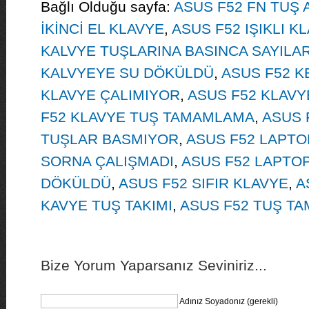
Bağlı Olduğu sayfa:
ASUS F52 FN TUŞ 
İKİNCİ EL KLAVYE
,
ASUS F52 IŞIKLI K
KALVYE TUŞLARINA BASINCA SAYILAR
KALVYEYE SU DÖKÜLDÜ
,
ASUS F52 
KLAVYE ÇALIMIYOR
,
ASUS F52 KLAVYE
F52 KLAVYE TUŞ TAMAMLAMA
,
ASUS 
TUŞLAR BASMIYOR
,
ASUS F52 LAPTO
SORNA ÇALIŞMADI
,
ASUS F52 LAPTO
DÖKÜLDÜ
,
ASUS F52 SIFIR KLAVYE
,
A
KAVYE TUŞ TAKIMI
,
ASUS F52 TUŞ T
Bize Yorum Yaparsanız Seviniriz...
Adınız Soyadonız (gerekli)