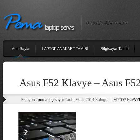
0 (312) 424 0 450
Ana Sayfa
LAPTOP ANAKART TAMİRİ
Bilgisayar Tamiri
Asus F52 Klavye – Asus F5
Ekleyen :
pemabilgisayar
Tarih: Eki 5, 2014 Kategori:
LAPTOP KLAVY