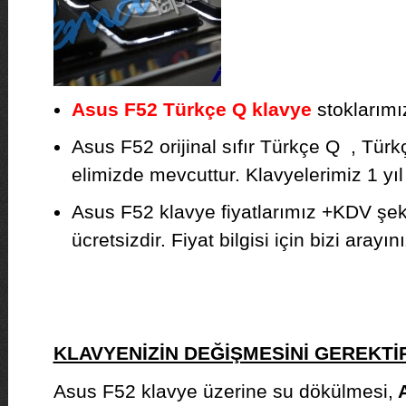
Asus F52 Türkçe Q klavye
stoklarımız
Asus F52 orijinal sıfır Türkçe Q , Türkç
elimizde mevcuttur. Klavyelerimiz 1 yıl g
Asus F52 klavye fiyatlarımız +KDV şek
ücretsizdir. Fiyat bilgisi için bizi arayını
KLAVYENİZİN DEĞİŞMESİNİ GEREKT
Asus F52 klavye üzerine su dökülmesi,
A