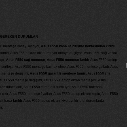
Sİ GEREKEN DURUMLAR
0 menteşe kasayı ayırıyor,
Asus F550 kasa ile bitişme noktasından kırıldı
,
tamiri, Asus F550 ekran dik durmuyor arkaya düşüyor, Asus F550 sağ ve sol
eşe
,
Asus F550 sağ menteşe
,
Asus F550 menteşe kırıldı
, Asus F550 laptop
sertleşti, Asus F550 menteşe kaynak etme, Asus F550 menteşe çatladı, Asus
 menteşe değişimi,
Asus F550 garantili menteşe tamiri
, Asus F550 sıfır
sus F550 menteşe değişimi, Asus F550 laptop ekran menteşesi, Asus F550
an tutacakları, Asus F550 ekran dik durmuyor, Asus F550 notebook
ıktı, Asus F550 menteşe fiyatları, Asus F550 laptop ekranı koptu, Asus F550
t kasa kırıldı
, Asus F550 laptop ekran ikiye ayrıldı gibi durumlarda
r.