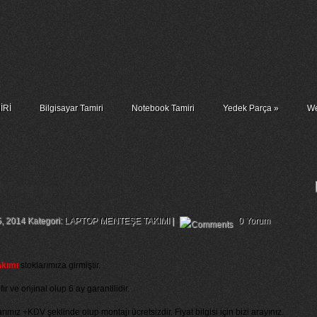
İRİ
Bilgisayar Tamiri
Notebook Tamiri
Yedek Parça
»
We
Menteşe Takımı
5, 2014 Kategori:
LAPTOP MENTEŞE TAKIMI
|
0 Yorum
akımı
stoklarımıza girmiştir.
 ve orijinal olup 6 ay garantilidir.
rımız +KDV şeklinde olup montajı ücretsizdir. Fiyat bilgisi için bizi arayınız.