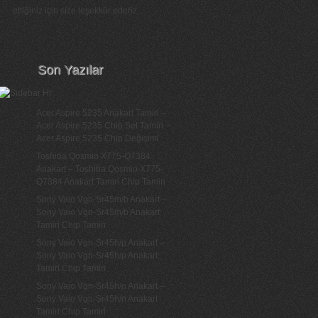
ettiğiniz için size teşekkür ederiz...
Son Yazılar
Acer Aspire 5235 Anakart Tamiri –
Acer Aspire 5235 Chip Set Tamiri –
Acer Aspire 5235 Chip Değişimi
Toshiba Qosmio X775-Q7384
Anakart – Toshiba Qosmio X775-
Q7384 Anakart Tamiri Chip Tamiri
Sony Vaio Vgn-Sr45m/b Anakart –
Sony Vaio Vgn-Sr45m/b Anakart
Tamiri Chip Tamiri
Sony Vaio Vgn-Sr45h/p Anakart –
Sony Vaio Vgn-Sr45h/p Anakart
Tamiri Chip Tamiri
Sony Vaio Vgn-Sr45h/n Anakart –
Sony Vaio Vgn-Sr45h/n Anakart
Tamiri Chip Tamiri