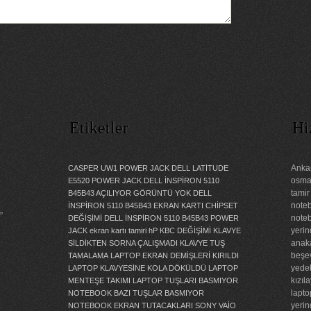
Etiketler
Hi
Ankar
CASPER UW1 POWER JACK
DELL LATİTUDE
osman
E5520 POWER JACK
DELL İNSPİRON 5110
tamir
B45B43 AÇILIYOR GÖRÜNTÜ YOK
DELL
noteb
İNSPİRON 5110 B45B43 EKRAN KARTI CHİPSET
”
noteb
DEĞİŞİMİ
DELL İNSPİRON 5110 B45B43 POWER
yerin
JACK
ekran kartı tamiri
hP KBC DEĞİŞİMİ
KLAVYE
anaka
SİLDİKTEN SORNA ÇALIŞMADI
KLAVYE TUŞ
beşev
TAMALAMA
LAPTOP EKRAN DEMİŞLERİ KIRILDI
yedek
LAPTOP KLAVYESİNE KOLA DÖKÜLDÜ
LAPTOP
kızıl
MENTEŞE TAKIMI
LAPTOP TUŞLARI BASMIYOR
lapto
NOTEBOOK BAZI TUŞLAR BASMIYOR
yerin
NOTEBOOK EKRAN TUTACAKLARI
SONY VAİO