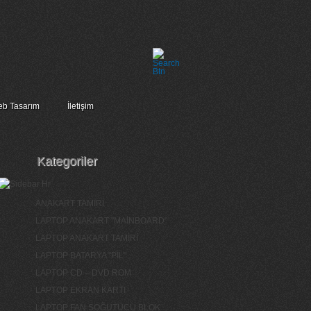
b Tasarım
İletişim
Kategoriler
ANAKART TAMİRİ
LAPTOP ANAKART "MAİNBOARD"
LAPTOP ANAKART TAMİRİ
LAPTOP BATARYA "PİL"
LAPTOP CD – DVD ROM
LAPTOP EKRAN KARTI
LAPTOP FAN SOĞUTUCU BLOK