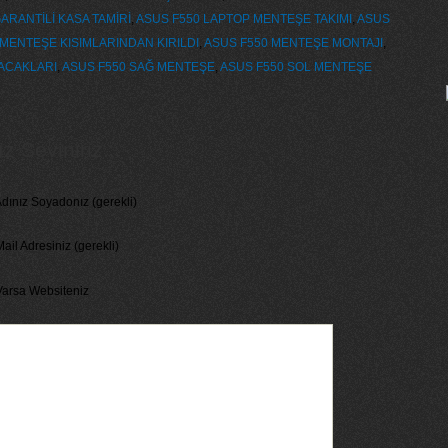
ARANTİLİ KASA TAMİRİ
,
ASUS F550 LAPTOP MENTEŞE TAKIMI
,
ASUS
MENTEŞE KISIMLARINDAN KIRILDI
,
ASUS F550 MENTEŞE MONTAJI
,
ACAKLARI
,
ASUS F550 SAĞ MENTEŞE
,
ASUS F550 SOL MENTEŞE
 Seviniriz...
dınız Soyadonız (gerekli)
ail Adresiniz (gerekli)
Varsa Websiteniz