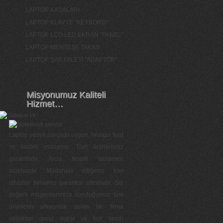
LAPTOP KASALARI
LAPTOP KLAVYE "KEYBORD"
LAPTOP LCD LED EKRAN "PANEL"
LAPTOP MENTEŞE TAKIMI
LAPTOP ŞARJ ALETİ "ADAPTÖR"
Misyonumuz Kaliteli
Hizmet…
Laptop yedek parçada uygun, hesaplı fiyat
ve kaliteli malzeme. Tüm ürünlerimiz
garantilidir. Arıza tespiti tamamen
ücretsizdir. Müdahale ettiğimiz tüm
cihazlar firmamız garantisi altındadır. Siz
değerli müşterilerimize sunduğumuz tüm
ürünlerin arkasında duran bir firma
olmaktan gurur duyar ve bizi tercih