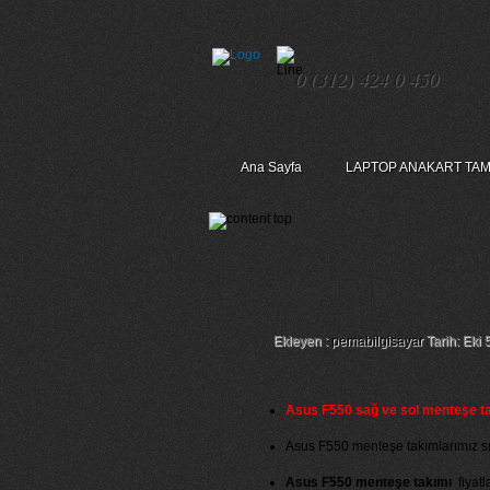
0 (312) 424 0 450
Ana Sayfa
LAPTOP ANAKART TAM
Asus F550 Sağ Sol 
Ekleyen :
pemabilgisayar
Tarih: Eki 
Asus F550 sağ ve sol menteşe t
Asus F550 menteşe takımlarımız sıfır
Asus F550 menteşe takımı
fiyatla