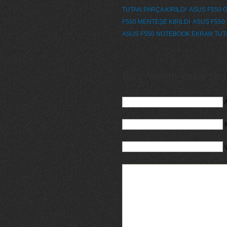
TUTAN PARÇA KIRILDI
,
ASUS F550 G
F550 MENTEŞE KIRILDI
,
ASUS F550 
ASUS F550 NOTEBOOK EKRAN TUT
Bize Yorum Yaparsanız
A
M