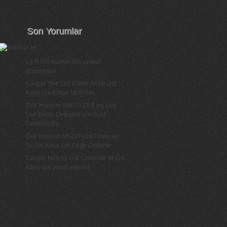
Son Yorumlar
Lg R400 Klavye
için
şevket
güneykaya
Casper Tw8 Lcd Cover Alt Ve Üst
Kasa
için
Erkan MURSAL
Dell Inspiron N5010 15.6 İnç Lcd
Led Ekran Değişimi
için
Suat
Demircioğlu
Dell İnspiron N5110 Lcd Cover Alt
Ve Üst Kasa
için
Özge Özdemir
Casper H36 Ati Lcd Cover Alt Ve Üst
Kasa
için
yusuf akbulut