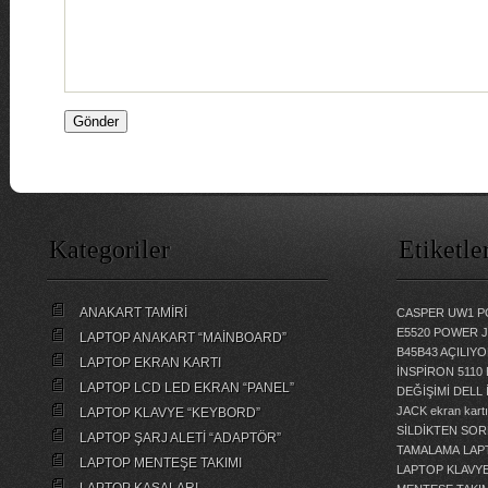
Kategoriler
Etiketle
ANAKART TAMİRİ
CASPER UW1 P
E5520 POWER 
LAPTOP ANAKART “MAİNBOARD”
B45B43 AÇILI
LAPTOP EKRAN KARTI
İNSPİRON 5110
LAPTOP LCD LED EKRAN “PANEL”
DEĞİŞİMİ
DELL 
JACK
ekran kartı
LAPTOP KLAVYE “KEYBORD”
SİLDİKTEN SOR
LAPTOP ŞARJ ALETİ “ADAPTÖR”
TAMALAMA
LAP
LAPTOP MENTEŞE TAKIMI
LAPTOP KLAVY