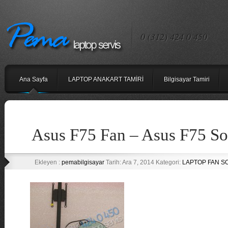
0 (312) 424 0 450
Ana Sayfa
LAPTOP ANAKART TAMİRİ
Bilgisayar Tamiri
Asus F75 Fan – Asus F75 S
Ekleyen :
pemabilgisayar
Tarih: Ara 7, 2014 Kategori:
LAPTOP FAN S