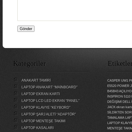
Kategoriler
Etiketle
ANAKART TAMİRİ
CASPER UW1 P
E5520 POWER 
LAPTOP ANAKART “MAİNBOARD”
B45B43 AÇILI
LAPTOP EKRAN KARTI
İNSPİRON 5110
LAPTOP LCD LED EKRAN “PANEL”
DEĞİŞİMİ
DELL 
JACK
ekran kartı
LAPTOP KLAVYE “KEYBORD”
SİLDİKTEN SOR
LAPTOP ŞARJ ALETİ “ADAPTÖR”
TAMALAMA
LAP
LAPTOP MENTEŞE TAKIMI
LAPTOP KLAVY
LAPTOP KASALARI
MENTEŞE TAKIM