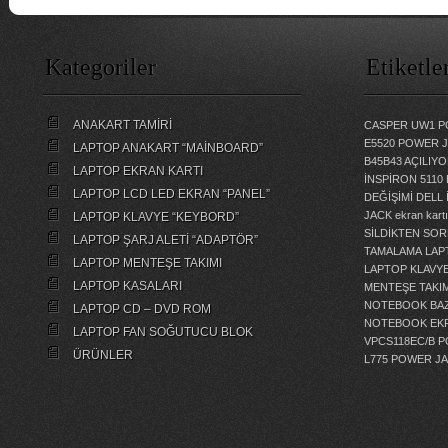
Kategoriler
Etiketle
ANAKART TAMİRİ
CASPER UW1 P
E5520 POWER 
LAPTOP ANAKART “MAİNBOARD”
B45B43 AÇILI
LAPTOP EKRAN KARTI
İNSPİRON 5110
LAPTOP LCD LED EKRAN “PANEL”
DEĞİŞİMİ
DELL 
JACK
ekran kartı
LAPTOP KLAVYE “KEYBORD”
SİLDİKTEN SOR
LAPTOP ŞARJ ALETİ “ADAPTÖR”
TAMALAMA
LAP
LAPTOP MENTEŞE TAKIMI
LAPTOP KLAVY
LAPTOP KASALARI
MENTEŞE TAKIM
NOTEBOOK BAZ
LAPTOP CD – DVD ROM
NOTEBOOK EKR
LAPTOP FAN SOĞUTUCU BLOK
VPCS118EC/B 
ÜRÜNLER
L775 POWER J