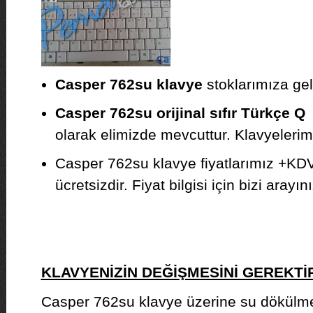
Casper 762su klavye
stoklarımıza gel
Casper 762su orijinal sıfır Türkçe Q
,
olarak elimizde mevcuttur. Klavyelerimiz
Casper 762su klavye fiyatlarımız +KDV
ücretsizdir. Fiyat bilgisi için bizi arayını
KLAVYENİZİN DEĞİŞMESİNİ GEREKT
Casper 762su klavye üzerine su dökülm