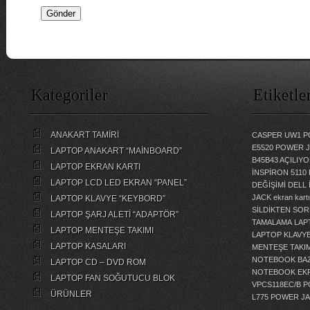
Kategoriler
Etiketle
ANAKART TAMİRİ
CASPER UW1 P
E5520 POWER 
LAPTOP ANAKART “MAİNBOARD”
B45B43 AÇILI
LAPTOP EKRAN KARTI
İNSPİRON 5110
LAPTOP LCD LED EKRAN “PANEL”
DEĞİŞİMİ
DELL 
JACK
ekran kartı
LAPTOP KLAVYE “KEYBORD”
SİLDİKTEN SOR
LAPTOP ŞARJ ALETİ “ADAPTÖR”
TAMALAMA
LAP
LAPTOP MENTEŞE TAKIMI
LAPTOP KLAVY
LAPTOP KASALARI
MENTEŞE TAKIM
NOTEBOOK BAZ
LAPTOP CD – DVD ROM
NOTEBOOK EKR
LAPTOP FAN SOĞUTUCU BLOK
VPCS118EC/B 
ÜRÜNLER
L775 POWER J