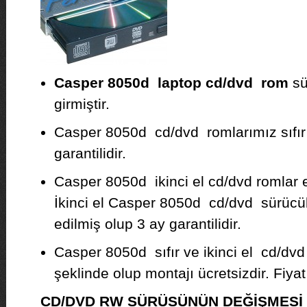
Casper 8050d laptop cd/dvd rom
sü
girmiştir.
Casper 8050d cd/dvd romlarımız sıfır ve
garantilidir.
Casper 8050d ikinci el cd/dvd romlar 
İkinci el Casper 8050d cd/dvd sürücül
edilmiş olup 3 ay garantilidir.
Casper 8050d sıfır ve ikinci el cd/dvd
şeklinde olup montajı ücretsizdir. Fiyat b
CD/DVD RW SÜRÜSÜNÜN DEĞİŞMES