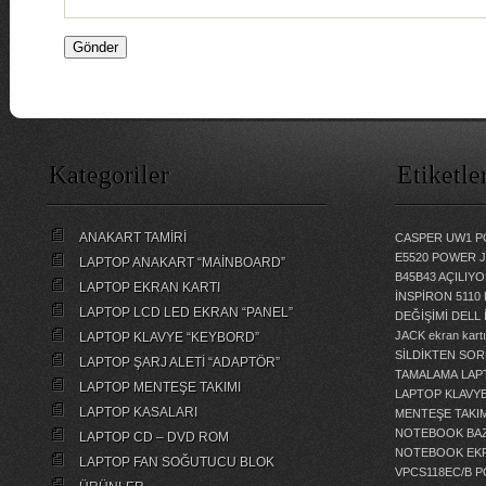
Kategoriler
Etiketle
ANAKART TAMİRİ
CASPER UW1 P
E5520 POWER 
LAPTOP ANAKART “MAİNBOARD”
B45B43 AÇILI
LAPTOP EKRAN KARTI
İNSPİRON 5110
LAPTOP LCD LED EKRAN “PANEL”
DEĞİŞİMİ
DELL 
JACK
ekran kartı
LAPTOP KLAVYE “KEYBORD”
SİLDİKTEN SOR
LAPTOP ŞARJ ALETİ “ADAPTÖR”
TAMALAMA
LAP
LAPTOP MENTEŞE TAKIMI
LAPTOP KLAVY
LAPTOP KASALARI
MENTEŞE TAKIM
NOTEBOOK BAZ
LAPTOP CD – DVD ROM
NOTEBOOK EKR
LAPTOP FAN SOĞUTUCU BLOK
VPCS118EC/B 