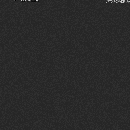
ÜRÜNLER
L775 POWER J