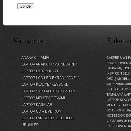
Kategoriler
Etiketle
ANAKART TAMİRİ
CASPER UW1 P
E5520 POWER 
LAPTOP ANAKART “MAİNBOARD”
B45B43 AÇILI
LAPTOP EKRAN KARTI
İNSPİRON 5110
LAPTOP LCD LED EKRAN “PANEL”
DEĞİŞİMİ
DELL 
JACK
ekran kartı
LAPTOP KLAVYE “KEYBORD”
SİLDİKTEN SOR
LAPTOP ŞARJ ALETİ “ADAPTÖR”
TAMALAMA
LAP
LAPTOP MENTEŞE TAKIMI
LAPTOP KLAVY
LAPTOP KASALARI
MENTEŞE TAKIM
NOTEBOOK BAZ
LAPTOP CD – DVD ROM
NOTEBOOK EKR
LAPTOP FAN SOĞUTUCU BLOK
VPCS118EC/B 
ÜRÜNLER
L775 POWER J