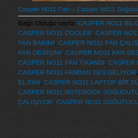
Casper N011 Fan – Casper N011 Soğut
Bağlı Olduğu sayfa:
CASPER NO11 BİLG
CASPER NO11 COOLER
,
CASPER NO1
FAN BAKIMI
,
CASPER NO11 FAN ÇALI
FAN DEĞİŞİMİ
,
CASPER NO11 FAN SES
CASPER NO11 FAN TIKANDI
,
CASPER 
CASPER NO11 FANDAN SES GELİYOR
EL FAN
,
CASPER NO11 LAPTOP BİR S
CASPER NO11 NOTEBOOK SOĞUCUT
ÇALIŞIYOR
,
CASPER NO11 SOĞUTUCU
Bize Yorum Yaparsanız Seviniriz...