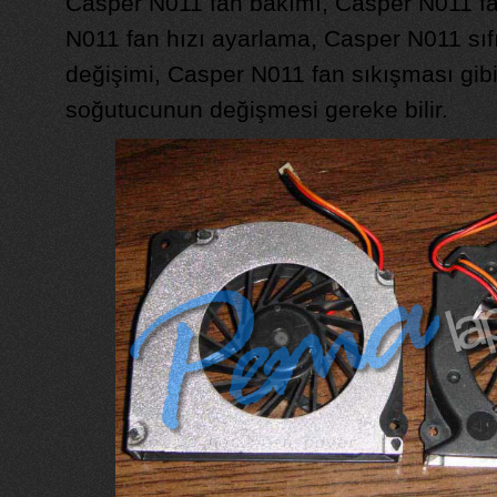
Casper N011 fan bakımı, Casper N011 f
N011 fan hızı ayarlama, Casper N011 sıf
değişimi, Casper N011 fan sıkışması gib
soğutucunun değişmesi gereke bilir.