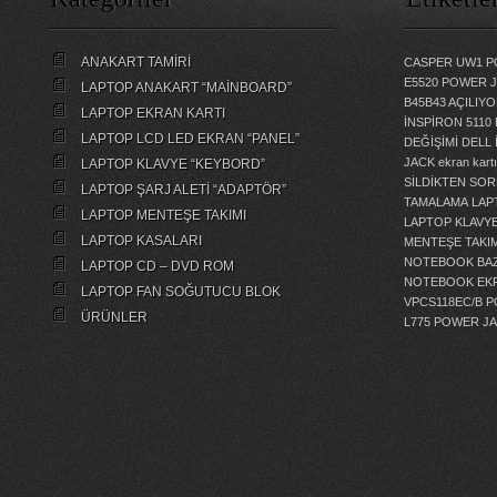
ANAKART TAMİRİ
CASPER UW1 P
E5520 POWER 
LAPTOP ANAKART “MAİNBOARD”
B45B43 AÇILI
LAPTOP EKRAN KARTI
İNSPİRON 5110
LAPTOP LCD LED EKRAN “PANEL”
DEĞİŞİMİ
DELL 
JACK
ekran kartı
LAPTOP KLAVYE “KEYBORD”
SİLDİKTEN SOR
LAPTOP ŞARJ ALETİ “ADAPTÖR”
TAMALAMA
LAP
LAPTOP MENTEŞE TAKIMI
LAPTOP KLAVY
LAPTOP KASALARI
MENTEŞE TAKIM
NOTEBOOK BAZ
LAPTOP CD – DVD ROM
NOTEBOOK EKR
LAPTOP FAN SOĞUTUCU BLOK
VPCS118EC/B 
ÜRÜNLER
L775 POWER J