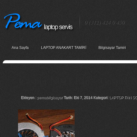
0 (312) 424 0 450
Ana Sayfa
LAPTOP ANAKART TAMİRİ
Bilgisayar Tamiri
Casper N011 Fan – Casper 
Ekleyen :
pemabilgisayar
Tarih: Eki 7, 2014 Kategori:
LAPTOP FAN S