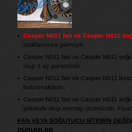
Casper N011 fan ve Casper N011 soğ
stoklarımıza gelmiştir.
Casper N011 fan ve Casper N011 soğutu
olup 3 ay garantilidir.
Casper N011 fan ve Casper N011 ikinci
bulunmaktadır.
Casper N011 fan ve Casper N011 soğu
şeklinde olup montajı ücretsizdir. Fiyat b
FAN VEYA SOĞUTUCU SİTEMİN DEĞİ
DURUMLAR