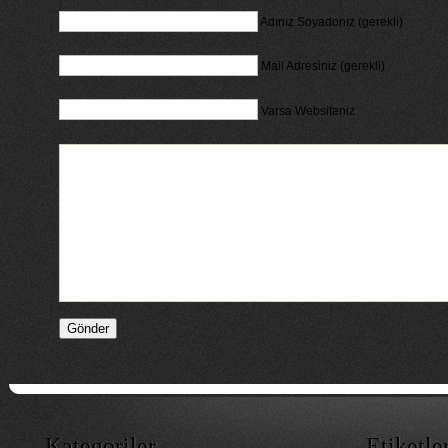
Adınız Soyadonız (gerekli)
Mail Adresiniz (gerekli)
Varsa Websiteniz
Kategoriler
Etiketle