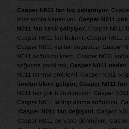
Casper N011 fan hiç çalışmıyor
, Caspe
süre sonra kapanıyor,
Casper N011 çok f
N011 fan sesli çalışıyor
, Casper N011 fan
Casper N011 fan bakımı, Casper N011 so
Casper N011 kaliteli soğutucu, Casper N
N011 soğutucu krem, Casper N011 soğut
soğutma problemi,
Casper N011 neden ç
N011 ısınma problemi, Casper N011 soğ
fandan tıkırtı geliyor
,
Casper N011 fan s
N011 fan çok hızlı dönüyor, Casper N011
Casper N011 laptop altıma soğutucu, Ca
Casper N011 fan değişimi
, Casper N011
Casper N011 pervane dönmüyor, Casper N