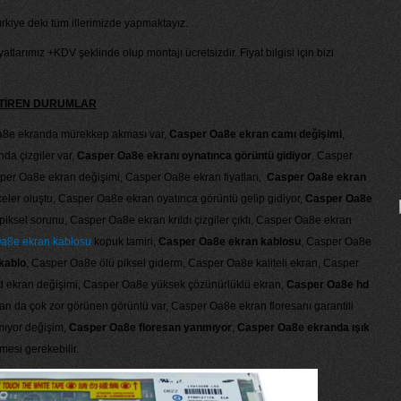
ürkiye deki tüm illerimizde yapmaktayız.
tlarımız +KDV şeklinde olup montajı ücretsizdir. Fiyat bilgisi için bizi
KTİREN DURUMLAR
a8e ekranda mürekkep akması var,
Casper Oa8e ekran camı değişimi
,
da çizgiler var,
Casper Oa8e ekranı oynatınca görüntü gidiyor
, Casper
per Oa8e ekran değişimi, Casper Oa8e ekran fiyatları,
Casper Oa8e ekran
eler oluştu, Casper Oa8e ekran oyatınca görüntü gelip gidiyor,
Casper Oa8e
iksel sorunu, Casper Oa8e ekran krıldı çizgiler çıktı, Casper Oa8e ekran
a8e ekran kablosu
kopuk tamiri,
Casper Oa8e ekran kablosu
, Casper Oa8e
kablo
, Casper Oa8e ölü piksel giderm, Casper Oa8e kaliteli ekran, Casper
ekran değişimi, Casper Oa8e yüksek çözünürlüklü ekran,
Casper Oa8e hd
n da çok zor görünen görüntü var, Casper Oa8e ekran floresanı garantili
mıyor değişim,
Casper Oa8e floresan yanmıyor
,
Casper Oa8e ekranda ışık
esi gerekebilir.