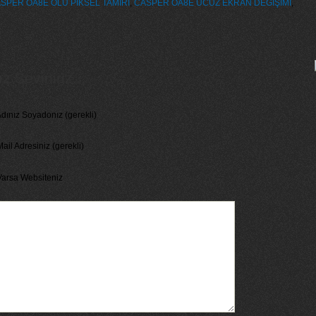
SPER OA8E ÖLÜ PİKSEL TAMİRİ
,
CASPER OA8E UCUZ EKRAN DEĞİŞİMİ
,
 Seviniriz...
dınız Soyadonız (gerekli)
ail Adresiniz (gerekli)
Varsa Websiteniz