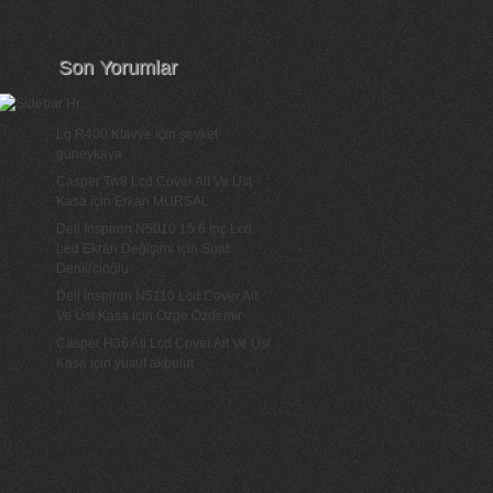
Son Yorumlar
Lg R400 Klavye
için
şevket
güneykaya
Casper Tw8 Lcd Cover Alt Ve Üst
Kasa
için
Erkan MURSAL
Dell Inspiron N5010 15.6 İnç Lcd
Led Ekran Değişimi
için
Suat
Demircioğlu
Dell İnspiron N5110 Lcd Cover Alt
Ve Üst Kasa
için
Özge Özdemir
Casper H36 Ati Lcd Cover Alt Ve Üst
Kasa
için
yusuf akbulut