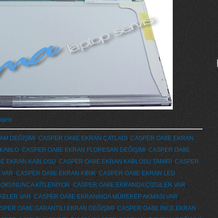
işimi
AM DEĞİŞİMİ
,
CASPER OA8E EKRAN ÇATLADI
,
CASPER OA8E EKRAN
 KABLO
,
CASPER OA8E EKRAN FLORESAN DEĞİŞİMİ
,
CASPER OA8E
8E EKRAN KABLOSU
,
CASPER OA8E EKRAN KABLOSU TAMİRİ
,
CASPER
 VAR
,
CASPER OA8E EKRAN KIRIK
,
CASPER OA8E EKRAN LED
DOKUNUNCA KİTLENİYOR
,
CASPER OA8E EKRANDA ÇİZGİLER VAR
,
KELER VAR
,
CASPER OA8E EKRANINDA MÜREKEP AKMASI VAR
,
SPER OA8E GARANTİLİ EKRAN DEĞİŞİMİ
,
CASPER OA8E İNCE EKRAN
,