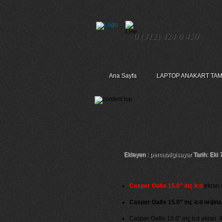
0 (312) 424 0 450
Ana Sayfa
LAPTOP ANAKART TAM
Casper Oa8e 15.0” 
Ekleyen :
pemabilgisayar
Tarih: Eki 
Casper Oa8e 15.0” inç lcd
ekran s
Casper Oa8e 15.0” inç lcd orijina
Casper Oa8e 15.0” inç lcd ekran iki