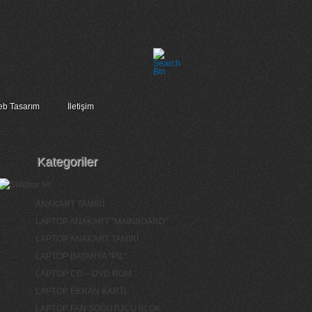
b Tasarım
İletişim
Kategoriler
ANAKART TAMİRİ
LAPTOP ANAKART "MAİNBOARD"
LAPTOP ANAKART TAMİRİ
LAPTOP BATARYA "PİL"
LAPTOP CD – DVD ROM
LAPTOP EKRAN KARTI
LAPTOP FAN SOĞUTUCU BLOK