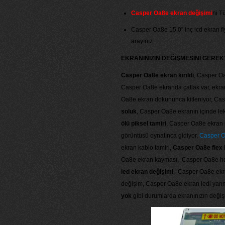
Casper Oa8e ekran değişimi
ni T
Casper Oa8e 15.0” inç lcd ekran fiya
arayınız.
EKRANINIZIN DEĞİŞMESİNİ GERE
Casper Oa8e ekran kırıldı
, Casper O
Casper Oa8e ekranda çatlak var, ekran
Oa8e ekran dokununca kitleniyor, Cas
soluk
, Casper Oa8e ekranın içinde lek
ölü piksel tamiri
, Casper Oa8e ekran p
görüntüsü oynatınca gidiyor,
Casper O
ekran kablo tamiri,
Casper Oa8e flex 
Oa8e ekran kayması, Casper Oa8e hd 
led ekran değişimi
, Casper Oa8e ekra
değişim, Casper Oa8e ekran ledi yan
yok
gibi durumlarda ekranınızın değişm