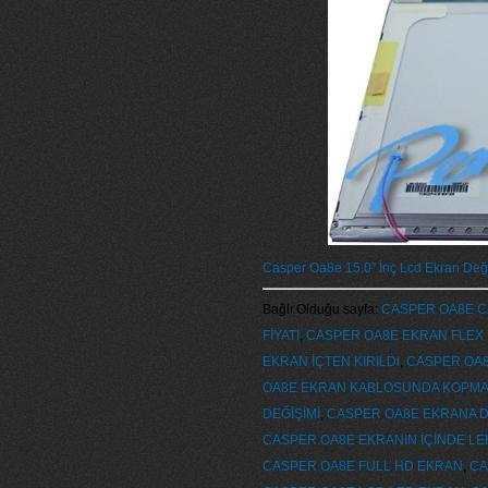
Casper Oa8e 15.0” İnç Lcd Ekran Değ
Bağlı Olduğu sayfa:
CASPER OA8E C
FİYATI
,
CASPER OA8E EKRAN FLEX
EKRAN İÇTEN KIRILDI
,
CASPER OA
OA8E EKRAN KABLOSUNDA KOPMA
DEĞİŞİMİ
,
CASPER OA8E EKRANA 
CASPER OA8E EKRANIN İÇİNDE LE
CASPER OA8E FULL HD EKRAN
,
CA