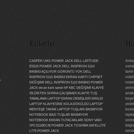
Etiketler
Hi
Ankar
CASPER UW1 POWER JACK
DELL LATİTUDE
osman
E5520 POWER JACK
DELL İNSPİRON 5110
tamir
B45B43 AÇILIYOR GÖRÜNTÜ YOK
DELL
noteb
İNSPİRON 5110 B45B43 EKRAN KARTI CHİPSET
”
noteb
DEĞİŞİMİ
DELL İNSPİRON 5110 B45B43 POWER
yerin
JACK
ekran kartı tamiri
hP KBC DEĞİŞİMİ
KLAVYE
anaka
SİLDİKTEN SORNA ÇALIŞMADI
KLAVYE TUŞ
beşev
TAMALAMA
LAPTOP EKRAN DEMİŞLERİ KIRILDI
yedek
LAPTOP KLAVYESİNE KOLA DÖKÜLDÜ
LAPTOP
kızıl
MENTEŞE TAKIMI
LAPTOP TUŞLARI BASMIYOR
lapto
NOTEBOOK BAZI TUŞLAR BASMIYOR
yerin
NOTEBOOK EKRAN TUTACAKLARI
SONY VAİO
bilgi
VPCS118EC/B POWER JACK
TOSHİBA SATELLİTE
servi
L775 POWER JACK