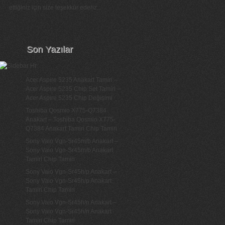
ettiğiniz için size teşekkür ederiz...
Son Yazılar
Acer Aspire 5235 Anakart Tamiri –
Acer Aspire 5235 Chip Set Tamiri –
Acer Aspire 5235 Chip Değişimi
Toshiba Qosmio X775-Q7384
Anakart – Toshiba Qosmio X775-
Q7384 Anakart Tamiri Chip Tamiri
Sony Vaio Vgn-Sr45m/b Anakart –
Sony Vaio Vgn-Sr45m/b Anakart
Tamiri Chip Tamiri
Sony Vaio Vgn-Sr45h/p Anakart –
Sony Vaio Vgn-Sr45h/p Anakart
Tamiri Chip Tamiri
Sony Vaio Vgn-Sr45h/n Anakart –
Sony Vaio Vgn-Sr45h/n Anakart
Tamiri Chip Tamiri