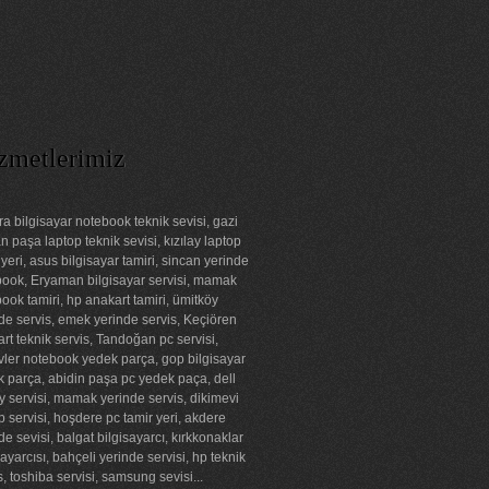
zmetlerimiz
a bilgisayar notebook teknik sevisi, gazi
 paşa laptop teknik sevisi, kızılay laptop
 yeri, asus bilgisayar tamiri, sincan yerinde
ook, Eryaman bilgisayar servisi, mamak
ook tamiri, hp anakart tamiri, ümitköy
de servis, emek yerinde servis, Keçiören
rt teknik servis, Tandoğan pc servisi,
ler notebook yedek parça, gop bilgisayar
 parça, abidin paşa pc yedek paça, dell
ay servisi, mamak yerinde servis, dikimevi
p servisi, hoşdere pc tamir yeri, akdere
de sevisi, balgat bilgisayarcı, kırkkonaklar
sayarcısı, bahçeli yerinde servisi, hp teknik
s, toshiba servisi, samsung sevisi...