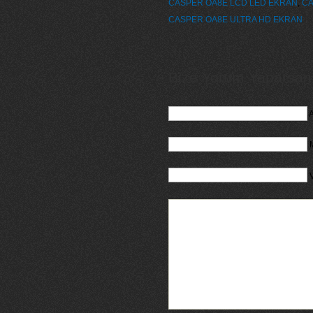
CASPER OA8E LCD LED EKRAN
,
CA
CASPER OA8E ULTRA HD EKRAN
Bize Yorum Yaparsanız
A
M