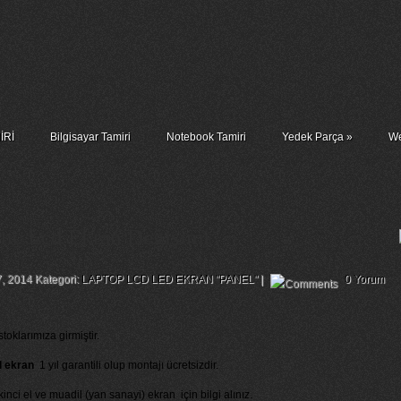
İRİ
Bilgisayar Tamiri
Notebook Tamiri
Yedek Parça
»
We
İnç Lcd Ekran Değişimi
7, 2014 Kategori:
LAPTOP LCD LED EKRAN "PANEL"
|
0 Yorum
toklarımıza girmiştir.
l ekran
1 yıl garantili olup montajı ücretsizdir.
nci el ve muadil (yan sanayi) ekran için bilgi alınız.