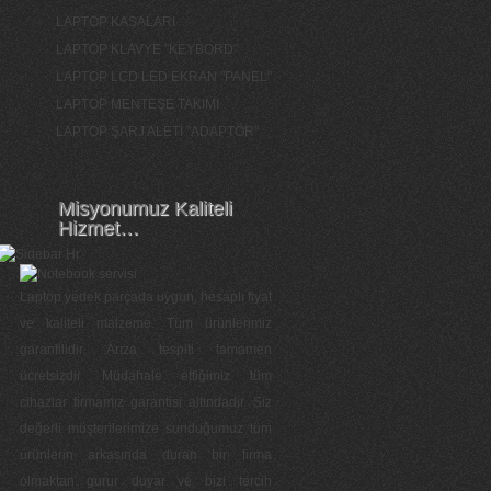
LAPTOP KASALARI
LAPTOP KLAVYE "KEYBORD"
LAPTOP LCD LED EKRAN "PANEL"
LAPTOP MENTEŞE TAKIMI
LAPTOP ŞARJ ALETİ "ADAPTÖR"
Misyonumuz Kaliteli
Hizmet…
Laptop yedek parçada uygun, hesaplı fiyat
ve kaliteli malzeme. Tüm ürünlerimiz
garantilidir. Arıza tespiti tamamen
ücretsizdir. Müdahale ettiğimiz tüm
cihazlar firmamız garantisi altındadır. Siz
değerli müşterilerimize sunduğumuz tüm
ürünlerin arkasında duran bir firma
olmaktan gurur duyar ve bizi tercih