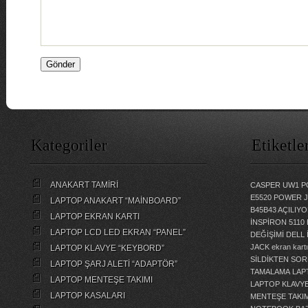
Kategoriler
Etiketle
ANAKART TAMİRİ
CASPER UW1 P
E5520 POWER 
LAPTOP ANAKART “MAİNBOARD”
B45B43 AÇILI
LAPTOP EKRAN KARTI
İNSPİRON 5110
LAPTOP LCD LED EKRAN “PANEL”
DEĞİŞİMİ
DELL 
JACK
ekran kartı
LAPTOP KLAVYE “KEYBORD”
SİLDİKTEN SOR
LAPTOP ŞARJ ALETİ “ADAPTÖR”
TAMALAMA
LAP
LAPTOP MENTEŞE TAKIMI
LAPTOP KLAVY
LAPTOP KASALARI
MENTEŞE TAKIM