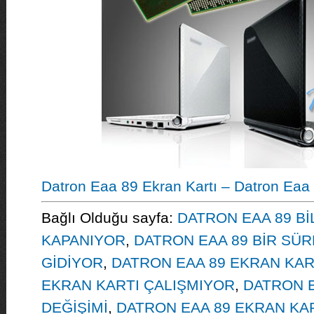
Datron Eaa 89 Ekran Kartı – Datron Eaa 
Bağlı Olduğu sayfa:
DATRON EAA 89 Bİ
KAPANIYOR
,
DATRON EAA 89 BİR SÜ
GİDİYOR
,
DATRON EAA 89 EKRAN KAR
EKRAN KARTI ÇALIŞMIYOR
,
DATRON E
DEĞİŞİMİ
,
DATRON EAA 89 EKRAN KA