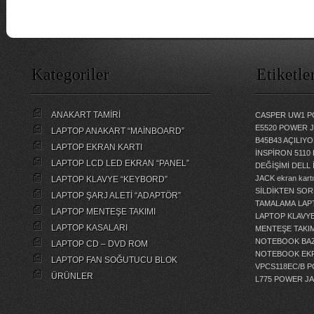
Kategoriler
Etiketle
ANAKART TAMİRİ
CASPER UW1 P
E5520 POWER 
LAPTOP ANAKART “MAİNBOARD”
B45B43 AÇILI
LAPTOP EKRAN KARTI
İNSPİRON 5110
LAPTOP LCD LED EKRAN “PANEL”
DEĞİŞİMİ
DELL 
JACK
ekran kartı
LAPTOP KLAVYE “KEYBORD”
SİLDİKTEN SOR
LAPTOP ŞARJ ALETİ “ADAPTÖR”
TAMALAMA
LAP
LAPTOP MENTEŞE TAKIMI
LAPTOP KLAVY
LAPTOP KASALARI
MENTEŞE TAKIM
NOTEBOOK BAZ
LAPTOP CD – DVD ROM
NOTEBOOK EKR
LAPTOP FAN SOĞUTUCU BLOK
VPCS118EC/B 
ÜRÜNLER
L775 POWER J