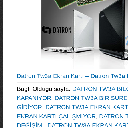
Datron Tw3a Ekran Kartı – Datron Tw3a E
Bağlı Olduğu sayfa:
DATRON TW3A BİLG
KAPANIYOR
,
DATRON TW3A BİR SÜR
GİDİYOR
,
DATRON TW3A EKRAN KART
EKRAN KARTI ÇALIŞMIYOR
,
DATRON 
DEĞİŞİMİ
,
DATRON TW3A EKRAN KART