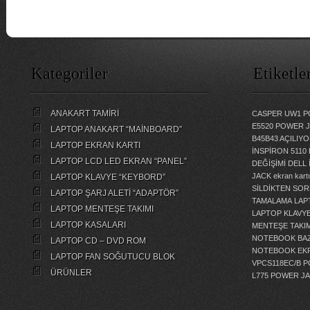
Kategoriler
Etiketle
ANAKART TAMİRİ
CASPER UW1 P
E5520 POWER 
LAPTOP ANAKART “MAİNBOARD”
B45B43 AÇILI
LAPTOP EKRAN KARTI
İNSPİRON 5110
LAPTOP LCD LED EKRAN “PANEL”
DEĞİŞİMİ
DELL 
JACK
ekran kartı
LAPTOP KLAVYE “KEYBORD”
SİLDİKTEN SOR
LAPTOP ŞARJ ALETİ “ADAPTÖR”
TAMALAMA
LAP
LAPTOP MENTEŞE TAKIMI
LAPTOP KLAVY
LAPTOP KASALARI
MENTEŞE TAKIM
NOTEBOOK BAZ
LAPTOP CD – DVD ROM
NOTEBOOK EKR
LAPTOP FAN SOĞUTUCU BLOK
VPCS118EC/B 
ÜRÜNLER
L775 POWER J