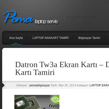
0 (312) 424 0 450
Ana Sayfa
LAPTOP ANAKART TAMİRİ
Bilgisayar Tamiri
Datron Tw3a Ekran Kartı – 
Kartı Tamiri
Ekleyen :
pemabilgisayar
Tarih: Mar 26, 2014 Kategori:
LAPTOP EKRA