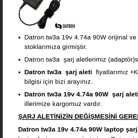
Datron tw3a 19v 4.74a 90W orijinal ve 
stoklarımıza girmiştir.
Datron tw3a şarj aletlerimiz (adaptör)sıf
Datron tw3a şarj aleti
fiyatlarımız +K
bilgisi için bizi arayınız.
Datron tw3a 19v 4.74a 90W şarj alet
illerimize kargomuz vardır.
ŞARJ ALETİNİZİN DEĞİŞMESİNİ GE
Datron tw3a 19v 4.74a 90W laptop şarj 