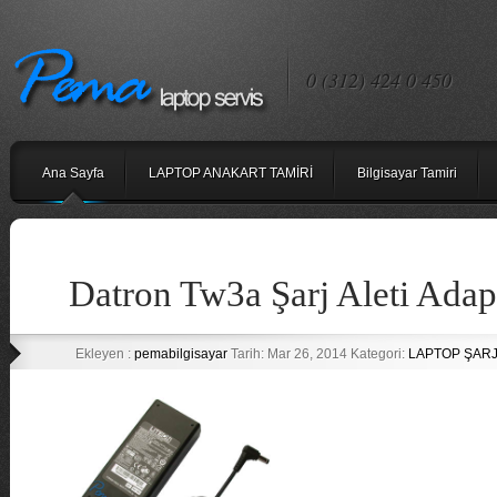
0 (312) 424 0 450
Ana Sayfa
LAPTOP ANAKART TAMİRİ
Bilgisayar Tamiri
Datron Tw3a Şarj Aleti Ada
Ekleyen :
pemabilgisayar
Tarih: Mar 26, 2014 Kategori:
LAPTOP ŞARJ