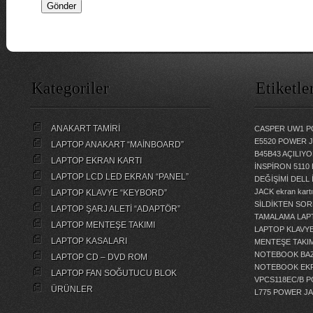
Kategoriler
Etiketle
ANAKART TAMİRİ
CASPER UW1 P
E5520 POWER 
LAPTOP ANAKART “MAİNBOARD”
B45B43 AÇILI
LAPTOP EKRAN KARTI
İNSPİRON 5110
LAPTOP LCD LED EKRAN “PANEL”
DEĞİŞİMİ
DELL 
JACK
ekran kartı
LAPTOP KLAVYE “KEYBORD”
SİLDİKTEN SOR
LAPTOP ŞARJ ALETİ “ADAPTÖR”
TAMALAMA
LAP
LAPTOP MENTEŞE TAKIMI
LAPTOP KLAVY
LAPTOP KASALARI
MENTEŞE TAKIM
NOTEBOOK BAZ
LAPTOP CD – DVD ROM
NOTEBOOK EKR
LAPTOP FAN SOĞUTUCU BLOK
VPCS118EC/B 
ÜRÜNLER
L775 POWER J