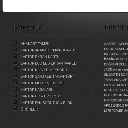
Kategoriler
Etiketle
ANAKART TAMİRİ
CASPER UW1 P
E5520 POWER 
LAPTOP ANAKART “MAİNBOARD”
B45B43 AÇILI
LAPTOP EKRAN KARTI
İNSPİRON 5110
LAPTOP LCD LED EKRAN “PANEL”
DEĞİŞİMİ
DELL 
JACK
ekran kartı
LAPTOP KLAVYE “KEYBORD”
SİLDİKTEN SOR
LAPTOP ŞARJ ALETİ “ADAPTÖR”
TAMALAMA
LAP
LAPTOP MENTEŞE TAKIMI
LAPTOP KLAVY
LAPTOP KASALARI
MENTEŞE TAKIM
NOTEBOOK BAZ
LAPTOP CD – DVD ROM
NOTEBOOK EKR
LAPTOP FAN SOĞUTUCU BLOK
VPCS118EC/B 
ÜRÜNLER
L775 POWER J