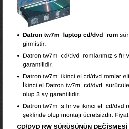
Datron tw7m laptop cd/dvd rom
sür
girmiştir.
Datron tw7m cd/dvd romlarımız sıfır ve 
garantilidir.
Datron tw7m ikinci el cd/dvd romlar e
İkinci el Datron tw7m cd/dvd sürücüle
olup 3 ay garantilidir.
Datron tw7m sıfır ve ikinci el cd/dvd 
şeklinde olup montajı ücretsizdir. Fiyat b
CD/DVD RW SÜRÜSÜNÜN DEĞİŞMES