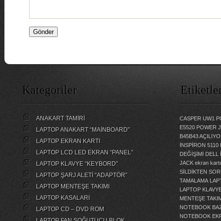
Kategoriler
Etiketle
ANAKART TAMİRİ
CASPER UW1 P
E5520 POWER 
LAPTOP ANAKART “MAİNBOARD”
B45B43 AÇILI
LAPTOP EKRAN KARTI
İNSPİRON 5110
LAPTOP LCD LED EKRAN “PANEL”
DEĞİŞİMİ
DELL 
JACK
ekran kartı
LAPTOP KLAVYE “KEYBORD”
SİLDİKTEN SOR
LAPTOP ŞARJ ALETİ “ADAPTÖR”
TAMALAMA
LAP
LAPTOP MENTEŞE TAKIMI
LAPTOP KLAVY
LAPTOP KASALARI
MENTEŞE TAKIM
NOTEBOOK BAZ
LAPTOP CD – DVD ROM
NOTEBOOK EKR
LAPTOP FAN SOĞUTUCU BLOK