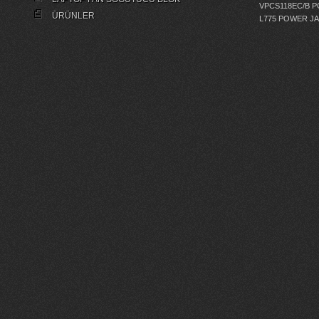
VPCS118EC/B 
ÜRÜNLER
L775 POWER J