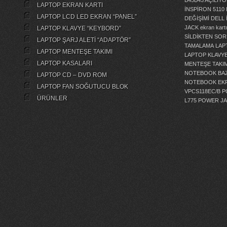
B45B43 AÇILI
LAPTOP EKRAN KARTI
İNSPİRON 5110
LAPTOP LCD LED EKRAN “PANEL”
DEĞİŞİMİ
DELL 
JACK
ekran kartı
LAPTOP KLAVYE “KEYBORD”
SİLDİKTEN SOR
LAPTOP ŞARJ ALETİ “ADAPTÖR”
TAMALAMA
LAP
LAPTOP MENTEŞE TAKIMI
LAPTOP KLAVY
LAPTOP KASALARI
MENTEŞE TAKIM
NOTEBOOK BAZ
LAPTOP CD – DVD ROM
NOTEBOOK EKR
LAPTOP FAN SOĞUTUCU BLOK
VPCS118EC/B 
ÜRÜNLER
L775 POWER J