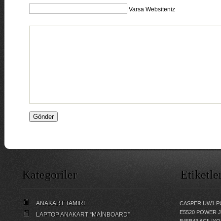
Varsa Websiteniz
Kategoriler
Etiketle
ANAKART TAMİRİ
CASPER UW1 P
E5520 POWER 
LAPTOP ANAKART “MAİNBOARD”