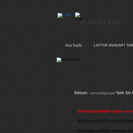
0 (312) 424 0 450
Ana Sayfa
LAPTOP ANAKART TAM
Dell İnspiron N403
Ekleyen :
pemabilgisayar
Tarih: Eki 
Dell İnspiron N4030 sağ ve sol m
Dell İnspiron N4030 menteşe takımlar
Dell İnspiron N4030 menteşe tak