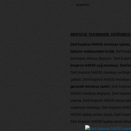
arayınız.
MENTEŞE TAKIMINIZIN DEĞİŞME
Dell İnspiron N4030 menteşe takımı
,
bitişme noktasından kırıldı
, Dell İns
durmuyor arkaya düşüyor, Dell İnspir
İnspiron N4030 sağ menteşe
,
Dell İ
Dell İnspiron N4030 menteşe sertleşt
çatladı, Dell İnspiron N4030 menteşe
garantili menteşe tamiri
, Dell İnspir
N4030 menteşe değişimi, Dell İnspir
yapma, Dell İnspiron N4030 ekran tuta
notebook menteşe, Dell İnspiron N4030
N4030 laptop ekranı koptu, Dell İnspi
Dell İnspiron N4030 laptop ekran ikiye