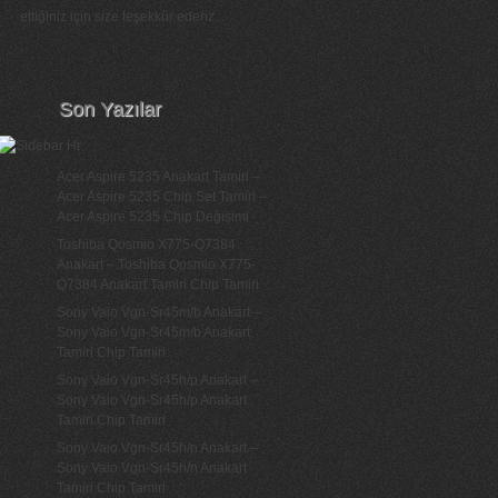
ettiğiniz için size teşekkür ederiz...
Son Yazılar
Acer Aspire 5235 Anakart Tamiri –
Acer Aspire 5235 Chip Set Tamiri –
Acer Aspire 5235 Chip Değişimi
Toshiba Qosmio X775-Q7384
Anakart – Toshiba Qosmio X775-
Q7384 Anakart Tamiri Chip Tamiri
Sony Vaio Vgn-Sr45m/b Anakart –
Sony Vaio Vgn-Sr45m/b Anakart
Tamiri Chip Tamiri
Sony Vaio Vgn-Sr45h/p Anakart –
Sony Vaio Vgn-Sr45h/p Anakart
Tamiri Chip Tamiri
Sony Vaio Vgn-Sr45h/n Anakart –
Sony Vaio Vgn-Sr45h/n Anakart
Tamiri Chip Tamiri