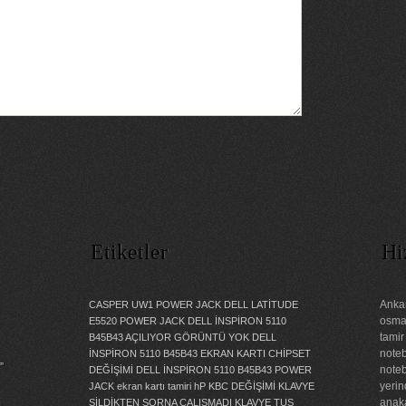
Etiketler
Hi
Ankar
CASPER UW1 POWER JACK
DELL LATİTUDE
osman
E5520 POWER JACK
DELL İNSPİRON 5110
tamir
B45B43 AÇILIYOR GÖRÜNTÜ YOK
DELL
noteb
İNSPİRON 5110 B45B43 EKRAN KARTI CHİPSET
”
noteb
DEĞİŞİMİ
DELL İNSPİRON 5110 B45B43 POWER
yerin
JACK
ekran kartı tamiri
hP KBC DEĞİŞİMİ
KLAVYE
anaka
SİLDİKTEN SORNA ÇALIŞMADI
KLAVYE TUŞ