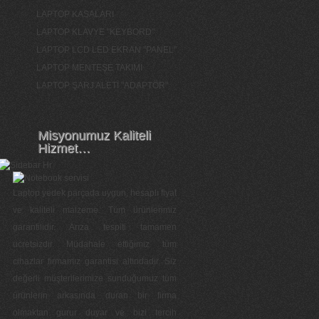
LAPTOP KASALARI
LAPTOP KLAVYE "KEYBORD"
LAPTOP LCD LED EKRAN "PANEL"
LAPTOP MENTEŞE TAKIMI
LAPTOP ŞARJ ALETİ "ADAPTÖR"
Misyonumuz Kaliteli
Hizmet…
Laptop yedek parçada uygun, hesaplı fiyat
ve kaliteli malzeme. Tüm ürünlerimiz
garantilidir. Arıza tespiti tamamen
ücretsizdir. Müdahale ettiğimiz tüm
cihazlar firmamız garantisi altındadır. Siz
değerli müşterilerimize sunduğumuz tüm
ürünlerin arkasında duran bir firma
olmaktan gurur duyar ve bizi tercih