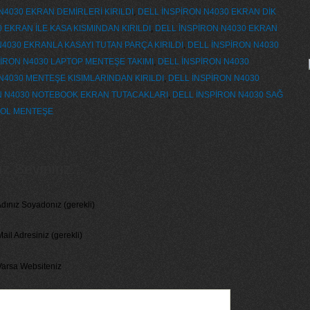
N4030 EKRAN DEMİRLERİ KIRILDI
,
DELL İNSPİRON N4030 EKRAN DİK
 EKRAN İLE KASA KISMINDAN KIRILDI
,
DELL İNSPİRON N4030 EKRAN
N4030 EKRANLA KASAYI TUTAN PARÇA KIRILDI
,
DELL İNSPİRON N4030
İRON N4030 LAPTOP MENTEŞE TAKIMI
,
DELL İNSPİRON N4030
N4030 MENTEŞE KISIMLARINDAN KIRILDI
,
DELL İNSPİRON N4030
N N4030 NOTEBOOK EKRAN TUTACAKLARI
,
DELL İNSPİRON N4030 SAĞ
SOL MENTEŞE
 Seviniriz...
dınız Soyadonız (gerekli)
ail Adresiniz (gerekli)
Varsa Websiteniz