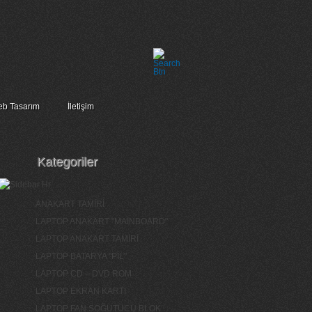
b Tasarım
İletişim
Kategoriler
ANAKART TAMİRİ
LAPTOP ANAKART "MAİNBOARD"
LAPTOP ANAKART TAMİRİ
LAPTOP BATARYA "PİL"
LAPTOP CD – DVD ROM
LAPTOP EKRAN KARTI
LAPTOP FAN SOĞUTUCU BLOK