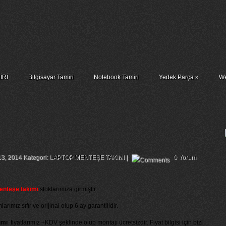
İRİ
Bilgisayar Tamiri
Notebook Tamiri
Yedek Parça
»
We
0 Sağ Sol Menteşe Takımı
13, 2014 Kategori:
LAPTOP MENTEŞE TAKIMI
|
0 Yorum
enteşe takımı
stoklarımıza girmiştir.
ımız sıfır ve orijinal olup 6 ay garantilidir.
ımı
fiyatlarımız +KDV şeklinde olup montajı ücretsizdir. Fiyat bilgisi için bizi