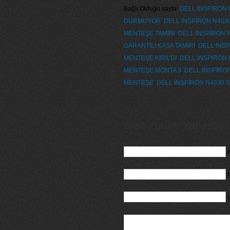
Bağlı Olduğu sayfa:
DELL İNSPİRON 
DURMUYOR
,
DELL İNSPİRON N4030
MENTEŞE TAMİRİ
,
DELL İNSPİRON 
GARANTİLİ KASA TAMİRİ
,
DELL İNSP
MENTEŞE KIRILDI
,
DELL İNSPİRON 
MENTEŞE MONTAJI
,
DELL İNSPİRO
MENTEŞE
,
DELL İNSPİRON N4030 
Bize Yorum Yaparsanız
A
M