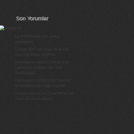
Son Yorumlar
Lg R400 Klavye
için
şevket
güneykaya
Casper Tw8 Lcd Cover Alt Ve Üst
Kasa
için
Erkan MURSAL
Dell Inspiron N5010 15.6 İnç Lcd
Led Ekran Değişimi
için
Suat
Demircioğlu
Dell İnspiron N5110 Lcd Cover Alt
Ve Üst Kasa
için
Özge Özdemir
Casper H36 Ati Lcd Cover Alt Ve Üst
Kasa
için
yusuf akbulut