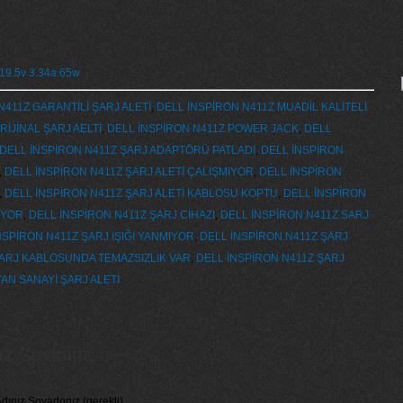
r 19.5v 3.34a 65w
N411Z GARANTİLİ ŞARJ ALETİ
,
DELL İNSPİRON N411Z MUADİL KALİTELİ
RİJİNAL ŞARJ AELTİ
,
DELL İNSPİRON N411Z POWER JACK
,
DELL
DELL İNSPİRON N411Z ŞARJ ADAPTÖRÜ PATLADI
,
DELL İNSPİRON
,
DELL İNSPİRON N411Z ŞARJ ALETİ ÇALIŞMIYOR
,
DELL İNSPİRON
,
DELL İNSPİRON N411Z ŞARJ ALETİ KABLOSU KOPTU
,
DELL İNSPİRON
İYOR
,
DELL İNSPİRON N411Z ŞARJ CİHAZI
,
DELL İNSPİRON N411Z SARJ
NSPİRON N411Z ŞARJ IŞIĞI YANMIYOR
,
DELL İNSPİRON N411Z ŞARJ
ŞARJ KABLOSUNDA TEMAZSIZLIK VAR
,
DELL İNSPİRON N411Z ŞARJ
AN SANAYİ ŞARJ ALETİ
 Seviniriz...
dınız Soyadonız (gerekli)