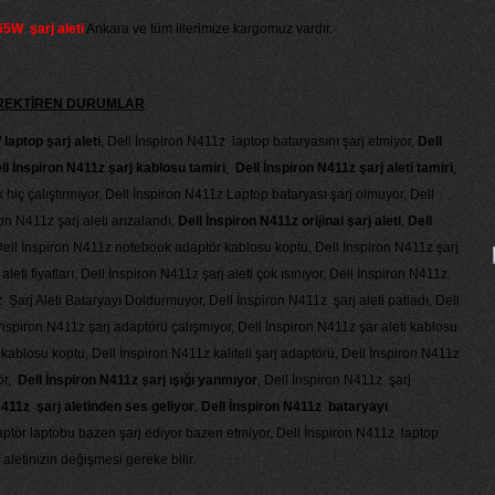
65W şarj aleti
Ankara ve tüm illerimize kargomuz vardır.
GEREKTİREN DURUMLAR
laptop şarj aleti
, Dell İnspiron N411z laptop bataryasını şarj etmiyor,
Dell
ll İnspiron N411z şarj kablosu tamiri
,
Dell İnspiron N411z şarj aleti tamiri
,
 hiç çalıştırmıyor, Dell İnspiron N411z Laptop bataryası şarj olmuyor, Dell
on N411z şarj aleti arızalandı,
Dell İnspiron N411z orijinal şarj aleti
,
Dell
Dell İnspiron N411z notebook adaptör kablosu koptu, Dell İnspiron N411z şarj
leti fiyatları, Dell İnspiron N411z şarj aleti çok ısınıyor, Dell İnspiron N411z
1z Şarj Aleti Bataryayı Doldurmuyor, Dell İnspiron N411z şarj aleti patladı, Dell
 İnspiron N411z şarj adaptörü çalışmıyor, Dell İnspiron N411z şar aleti kablosu
 kablosu koptu, Dell İnspiron N411z kaliteli şarj adaptörü, Dell İnspiron N411z
ör,
Dell İnspiron N411z şarj ışığı yanmıyor
, Dell İnspiron N411z şarj
411z şarj aletinden ses geliyor
,
Dell İnspiron N411z bataryayı
aptör laptobu bazen şarj ediyor bazen etmiyor, Dell İnspiron N411z laptop
 aletinizin değişmesi gereke bilir.