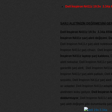
Dell İnspiron N411z 19.5v 3.34a 
ŞARJ ALETİNİZİN DEĞİŞMESİNİ 
Dell İnspiron N411z 19.5v 3.34a 65W 
İnspiron N411z şarj aleti değişimi
,
De
Dell İnspiron N411z şarj aleti notebook
İnspiron N411z şarj cihazı, Dell İnspir
İnspiron N411z laptop şarj kablosu
, 
aleti nekadar, Dell İnspiron N411z şarj a
garantili şarj aleti, Dell İnspiron N41
İnspiron N411z şarj aleti patladı, Dell
soyuldu, Dell İnspiron N411z şarj aleti
ac adapter, Dell İnspiron N411z adapt
aletinden koku geliyor,
Dell İnspiron N
doldurmuyor
, Dell İnspiron N411z ad
şarj aleti değişimi gibi durumlarda şarj