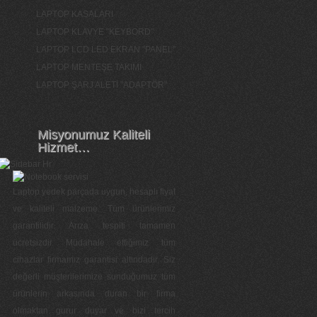
LAPTOP KASALARI
LAPTOP KLAVYE "KEYBORD"
LAPTOP LCD LED EKRAN "PANEL"
LAPTOP MENTEŞE TAKIMI
LAPTOP ŞARJ ALETİ "ADAPTÖR"
Misyonumuz Kaliteli
Hizmet…
Laptop yedek parçada uygun, hesaplı fiyat
ve kaliteli malzeme. Tüm ürünlerimiz
garantilidir. Arıza tespiti tamamen
ücretsizdir. Müdahale ettiğimiz tüm
cihazlar firmamız garantisi altındadır. Siz
değerli müşterilerimize sunduğumuz tüm
ürünlerin arkasında duran bir firma
olmaktan gurur duyar ve bizi tercih