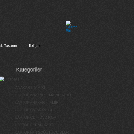
b Tasarım
İletişim
Kategoriler
ANAKART TAMİRİ
LAPTOP ANAKART "MAİNBOARD"
LAPTOP ANAKART TAMİRİ
LAPTOP BATARYA "PİL"
LAPTOP CD – DVD ROM
LAPTOP EKRAN KARTI
LAPTOP FAN SOĞUTUCU BLOK