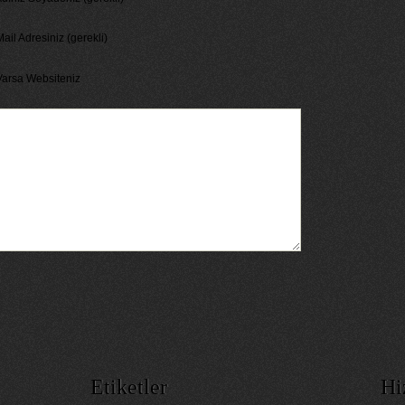
ail Adresiniz (gerekli)
Varsa Websiteniz
Etiketler
Hi