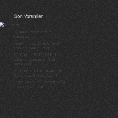
Son Yorumlar
Lg R400 Klavye
için
şevket
güneykaya
Casper Tw8 Lcd Cover Alt Ve Üst
Kasa
için
Erkan MURSAL
Dell Inspiron N5010 15.6 İnç Lcd
Led Ekran Değişimi
için
Suat
Demircioğlu
Dell İnspiron N5110 Lcd Cover Alt
Ve Üst Kasa
için
Özge Özdemir
Casper H36 Ati Lcd Cover Alt Ve Üst
Kasa
için
yusuf akbulut