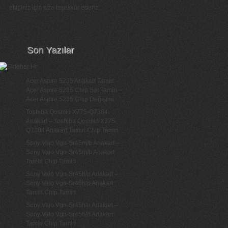
ettiğiniz için size teşekkür ederiz...
Son Yazılar
Acer Aspire 5235 Anakart Tamiri –
Acer Aspire 5235 Chip Set Tamiri –
Acer Aspire 5235 Chip Değişimi
Toshiba Qosmio X775-Q7384
Anakart – Toshiba Qosmio X775-
Q7384 Anakart Tamiri Chip Tamiri
Sony Vaio Vgn-Sr45m/b Anakart –
Sony Vaio Vgn-Sr45m/b Anakart
Tamiri Chip Tamiri
Sony Vaio Vgn-Sr45h/p Anakart –
Sony Vaio Vgn-Sr45h/p Anakart
Tamiri Chip Tamiri
Sony Vaio Vgn-Sr45h/n Anakart –
Sony Vaio Vgn-Sr45h/n Anakart
Tamiri Chip Tamiri