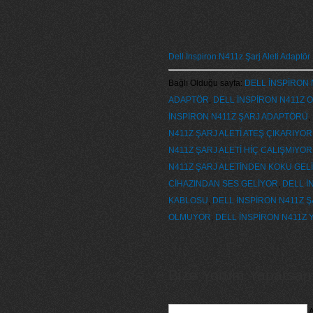
Dell İnspiron N411z Şarj Aleti Adaptö
Bağlı Olduğu sayfa:
DELL İNSPİRON 
ADAPTÖR
,
DELL İNSPİRON N411Z O
İNSPİRON N411Z ŞARJ ADAPTÖRÜ
,
N411Z ŞARJ ALETİ ATEŞ ÇIKARIYOR
N411Z ŞARJ ALETİ HİÇ CALIŞMIYOR
N411Z ŞARJ ALETİNDEN KOKU GEL
CİHAZINDAN SES GELİYOR
,
DELL İ
KABLOSU
,
DELL İNSPİRON N411Z 
OLMUYOR
,
DELL İNSPİRON N411Z Y
Bize Yorum Yaparsanız
A