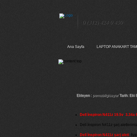
0 (312) 424 0 450
Ana Sayfa
LAPTOP ANAKART TAM
Dell İnspiron N411z
Ekleyen :
pemabilgisayar
Tarih: Eki 
Dell İnspiron N411z 19.5v 3.34a 6
Dell İnspiron N411z şarj aletlerimiz 
Dell İnspiron N411z şarj aleti
fiyat