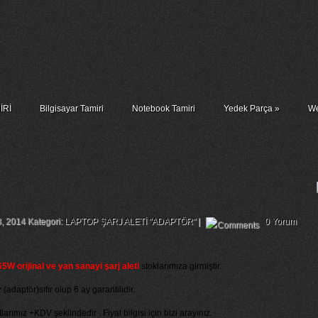
İRİ
Bilgisayar Tamiri
Notebook Tamiri
Yedek Parça
»
We
 Şarj Aleti Adaptör 19.5v 3.34a 65w
8, 2014 Kategori:
LAPTOP ŞARJ ALETİ "ADAPTÖR"
|
0 Yorum
5W orijinal ve yan sanayi şarj aleti
stoklarımıza girmiştir.
(adaptör)sıfır olup 6 ay garantilidir.
larımız +KDV şeklindedir . Fiyat bilgisi için bizi arayınız.