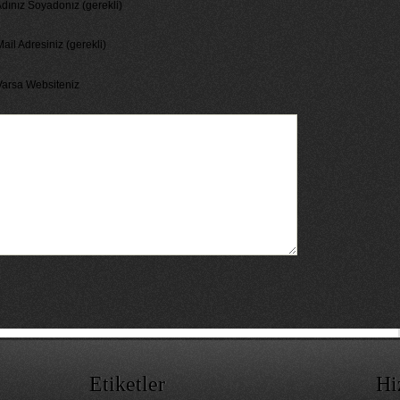
dınız Soyadonız (gerekli)
ail Adresiniz (gerekli)
Varsa Websiteniz
Etiketler
Hi