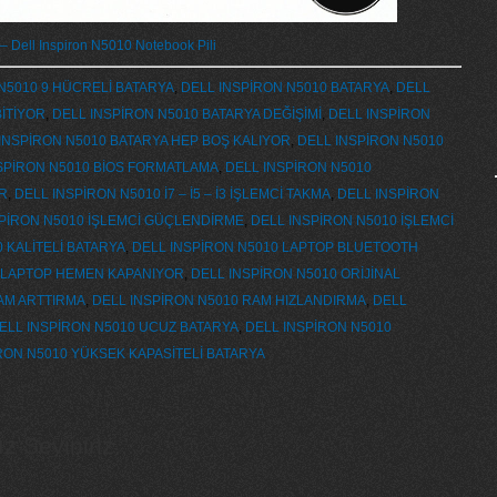
– Dell Inspiron N5010 Notebook Pili
N5010 9 HÜCRELİ BATARYA
,
DELL INSPİRON N5010 BATARYA
,
DELL
İTİYOR
,
DELL INSPİRON N5010 BATARYA DEĞİŞİMİ
,
DELL INSPİRON
INSPİRON N5010 BATARYA HEP BOŞ KALIYOR
,
DELL INSPİRON N5010
SPİRON N5010 BİOS FORMATLAMA
,
DELL INSPİRON N5010
R
,
DELL INSPİRON N5010 İ7 – İ5 – İ3 İŞLEMCİ TAKMA
,
DELL INSPİRON
SPİRON N5010 İŞLEMCİ GÜÇLENDİRME
,
DELL INSPİRON N5010 İŞLEMCİ
 KALİTELİ BATARYA
,
DELL INSPİRON N5010 LAPTOP BLUETOOTH
0 LAPTOP HEMEN KAPANIYOR
,
DELL INSPİRON N5010 ORİJİNAL
AM ARTTIRMA
,
DELL INSPİRON N5010 RAM HIZLANDIRMA
,
DELL
ELL INSPİRON N5010 UCUZ BATARYA
,
DELL INSPİRON N5010
RON N5010 YÜKSEK KAPASİTELİ BATARYA
 Seviniriz...