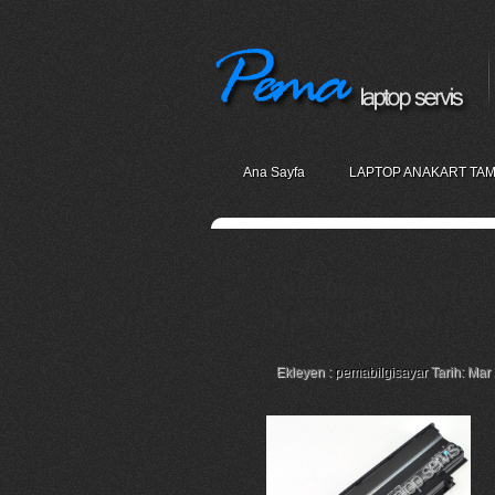
Ana Sayfa
LAPTOP ANAKART TAM
Dell Inspiron N5010
Notebook Pili
Ekleyen :
pemabilgisayar
Tarih: Mar