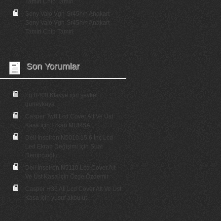
Tamiri Chip Tamiri
Sony Vaio Vgn-Sr45h/n Anakart –
Sony Vaio Vgn-Sr45h/n Anakart
Tamiri Chip Tamiri
Son Yorumlar
Lg R400 Klavye
için
şevket
güneykaya
Casper Tw8 Lcd Cover Alt Ve Üst
Kasa
için
Erkan MURSAL
Dell Inspiron N5010 15.6 İnç Lcd
Led Ekran Değişimi
için
Suat
Demircioğlu
Dell İnspiron N5110 Lcd Cover Alt
Ve Üst Kasa
için
Özge Özdemir
Casper H36 Ati Lcd Cover Alt Ve Üst
Kasa
için
yusuf akbulut