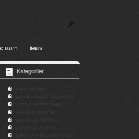
b Tasarım
İletişim
Kategoriler
ANAKART TAMİRİ
LAPTOP ANAKART "MAİNBOARD"
LAPTOP ANAKART TAMİRİ
LAPTOP BATARYA "PİL"
LAPTOP CD – DVD ROM
LAPTOP EKRAN KARTI
LAPTOP FAN SOĞUTUCU BLOK