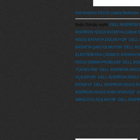
Dell Inspiron N5010 Laptop Bataryası 
Bağlı Olduğu sayfa:
DELL INSPİRON 
INSPİRON N5010 BATARYA ÇABUK B
N5010 BATARYA DOLMUYOR
,
DELL 
BATARYA ŞARJ OLMUYOR
,
DELL IN
ELEKTİRİKTEN ÇEKİNCE KAPANIYO
N5010 ISINMA PROBLEMİ
,
DELL IN
YÜKSELTME
,
DELL INSPİRON N5010
AÇILMIYOR
,
DELL INSPİRON N501
BATARYA
,
DELL INSPİRON N5010 R
INSPİRON N5010 RAM UPGRADE
,
D
WİRELESS AÇILMIYOR
,
DELL INSPİ
Bize Yorum Yaparsanız