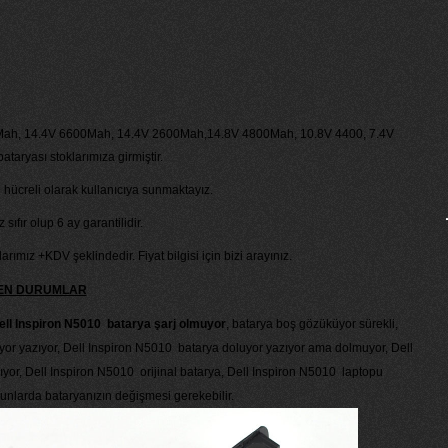
Mah, 14.4V 6600Mah, 14.4V 2600Mah,14.8V 4800Mah, 10.8V 4400, 7.4V
aryası stoklarımıza girmiştir.
 hücreli olarak kullanıcıya sunmaktayız.
ıfır olup 6 ay garantilidir.
larımız +KDV şeklindedir. Fiyat bilgisi için bizi arayınız.
KEN DURUMLAR
ell Inspiron N5010 batarya şarj olmuyor
, batarya boş gözüküyor sürekli,
or yazıyor, Dell Inspiron N5010 batarya doluyor yazıyor ama dolmuyor, Dell
or, Dell Inspiron N5010 orijinal batarya, Dell Inspiron N5010 laptopu
unlarda bataryanızın değişmesi gerekebilir.