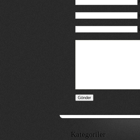
A
M
Kategoriler