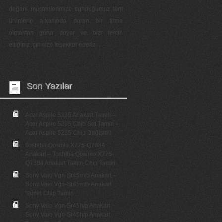
değerli müşterilerimize sunduğumuz tüm
ürünlerin arkasında duran bir firma
olmaktan gurur duyar ve bizi tercih
ettiğiniz için size teşekkür ederiz...
Son Yazılar
Acer Aspire 5235 Anakart Tamiri –
Acer Aspire 5235 Chip Set Tamiri –
Acer Aspire 5235 Chip Değişimi
Toshiba Qosmio X775-Q7384
Anakart – Toshiba Qosmio X775-
Q7384 Anakart Tamiri Chip Tamiri
Sony Vaio Vgn-Sr45m/b Anakart –
Sony Vaio Vgn-Sr45m/b Anakart
Tamiri Chip Tamiri
Sony Vaio Vgn-Sr45h/p Anakart –
Sony Vaio Vgn-Sr45h/p Anakart