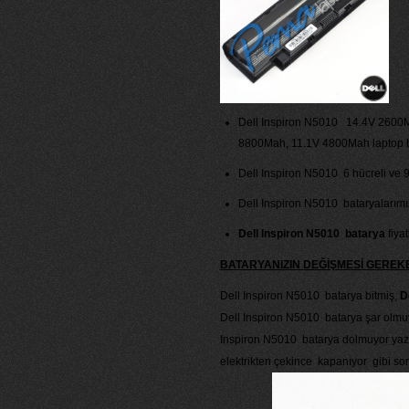
Dell Inspiron N5010 14.4V 2600
8800Mah, 11.1V 4800Mah laptop bat
Dell Inspiron N5010 6 hücreli ve 9
Dell Inspiron N5010 bataryalarımız s
Dell Inspiron N5010 batarya
fiyat
BATARYANIZIN DEĞİŞMESİ GERE
Dell Inspiron N5010 batarya bitmiş,
D
Dell Inspiron N5010 batarya şar olmuy
Inspiron N5010 batarya dolmuyor yazıy
elektrikten çekince kapanıyor gibi sor