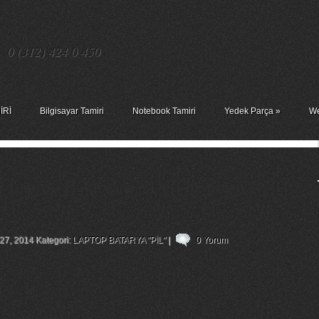
0 (312) 424 0 450
İRİ
Bilgisayar Tamiri
Notebook Tamiri
Yedek Parça
»
We
 Laptop Bataryası – Dell Inspiron N5010
 27, 2014 Kategori:
LAPTOP BATARYA "PİL"
|
0 Yorum