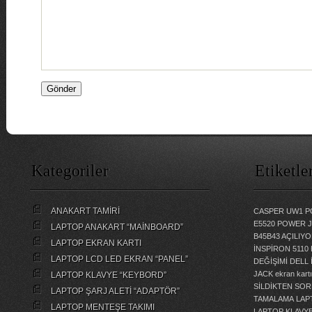
Kategoriler
Etiketle
ANAKART TAMİRİ
CASPER UW1 P
E5520 POWER 
LAPTOP ANAKART “MAİNBOARD”
B45B43 AÇILI
LAPTOP EKRAN KARTI
İNSPİRON 5110
LAPTOP LCD LED EKRAN “PANEL”
DEĞİŞİMİ
DELL 
JACK
ekran kartı
LAPTOP KLAVYE “KEYBORD”
SİLDİKTEN SOR
LAPTOP ŞARJ ALETİ “ADAPTÖR”
TAMALAMA
LAP
LAPTOP MENTEŞE TAKIMI
LAPTOP KLAVY