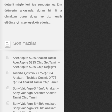
değerli müşterilerimize sunduğumuz tüm
ürünlerin arkasında duran bir firma
olmaktan gurur duyar ve bizi tercih
ettiğiniz için size teşekkür ederiz...
Son Yazılar
Acer Aspire 5235 Anakart Tamiri –
Acer Aspire 5235 Chip Set Tamiri –
Acer Aspire 5235 Chip Değişimi
Toshiba Qosmio X775-Q7384
Anakart – Toshiba Qosmio X775-
Q7384 Anakart Tamiri Chip Tamiri
Sony Vaio Vgn-Sr45m/b Anakart –
Sony Vaio Vgn-Sr45m/b Anakart
Tamiri Chip Tamiri
Sony Vaio Vgn-Sr45h/p Anakart –
Sony Vaio Vgn-Sr45h/p Anakart