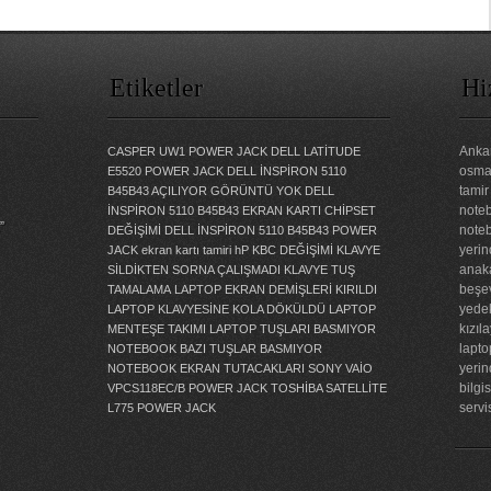
Etiketler
Hi
Ankar
CASPER UW1 POWER JACK
DELL LATİTUDE
osman
E5520 POWER JACK
DELL İNSPİRON 5110
tamir
B45B43 AÇILIYOR GÖRÜNTÜ YOK
DELL
noteb
İNSPİRON 5110 B45B43 EKRAN KARTI CHİPSET
”
noteb
DEĞİŞİMİ
DELL İNSPİRON 5110 B45B43 POWER
yerin
JACK
ekran kartı tamiri
hP KBC DEĞİŞİMİ
KLAVYE
anaka
SİLDİKTEN SORNA ÇALIŞMADI
KLAVYE TUŞ
beşev
TAMALAMA
LAPTOP EKRAN DEMİŞLERİ KIRILDI
yedek
LAPTOP KLAVYESİNE KOLA DÖKÜLDÜ
LAPTOP
kızıl
MENTEŞE TAKIMI
LAPTOP TUŞLARI BASMIYOR
lapto
NOTEBOOK BAZI TUŞLAR BASMIYOR
yerin
NOTEBOOK EKRAN TUTACAKLARI
SONY VAİO
bilgi
VPCS118EC/B POWER JACK
TOSHİBA SATELLİTE
servi
L775 POWER JACK