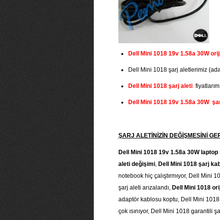
Dell Mini 1018 19v 1.58a 30W oriji
Dell Mini 1018 şarj aletlerimiz (adap
Dell Mini 1018 şarj aleti
fiyatlarımı
Dell Mini 1018 19v 1.58a 30W şarj
ŞARJ ALETİNİZİN DEĞİŞMESİNİ 
Dell Mini 1018 19v 1.58a 30W laptop ş
aleti değişimi
,
Dell Mini 1018 şarj ka
notebook hiç çalıştırmıyor, Dell Mini 1
şarj aleti arızalandı,
Dell Mini 1018 orij
adaptör kablosu koptu, Dell Mini 1018 şa
çok ısınıyor, Dell Mini 1018 garantili 