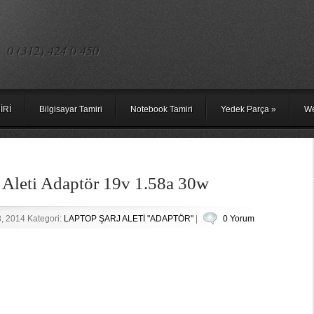
0 (312) 424 0 450
İRİ
Bilgisayar Tamiri
Notebook Tamiri
Yedek Parça
»
We
 Aleti Adaptör 19v 1.58a 30w
8, 2014 Kategori:
LAPTOP ŞARJ ALETİ "ADAPTÖR"
|
0 Yorum