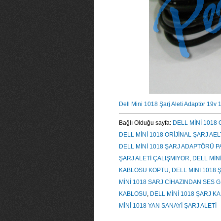
Dell Mini 1018 Şarj Aleti Adaptör 19v
Bağlı Olduğu sayfa:
DELL MİNİ 1018 
DELL MİNİ 1018 ORİJİNAL ŞARJ AEL
DELL MİNİ 1018 ŞARJ ADAPTÖRÜ P
ŞARJ ALETİ ÇALIŞMIYOR
,
DELL MİNİ
KABLOSU KOPTU
,
DELL MİNİ 1018
MİNİ 1018 SARJ CİHAZINDAN SES 
KABLOSU
,
DELL MİNİ 1018 ŞARJ K
MİNİ 1018 YAN SANAYİ ŞARJ ALETİ