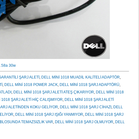
 1.58a 30w
GARANTİLİ ŞARJ ALETİ
,
DELL MİNİ 1018 MUADİL KALİTELİ ADAPTÖR
,
Tİ
,
DELL MİNİ 1018 POWER JACK
,
DELL MİNİ 1018 ŞARJ ADAPTÖRÜ
,
ATLADI
,
DELL MİNİ 1018 ŞARJ ALETİ ATEŞ ÇIKARIYOR
,
DELL MİNİ 1018
 1018 ŞARJ ALETİ HİÇ CALIŞMIYOR
,
DELL MİNİ 1018 ŞARJ ALETİ
 ŞARJ ALETİNDEN KOKU GELİYOR
,
DELL MİNİ 1018 ŞARJ CİHAZI
,
DELL
GELİYOR
,
DELL MİNİ 1018 ŞARJ IŞIĞI YANMIYOR
,
DELL MİNİ 1018 ŞARJ
ABLOSUNDA TEMAZSIZLIK VAR
,
DELL MİNİ 1018 ŞARJ OLMUYOR
,
DELL