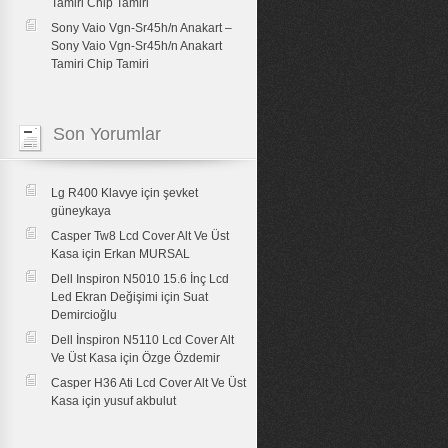
Tamiri Chip Tamiri
Sony Vaio Vgn-Sr45h/n Anakart –
Sony Vaio Vgn-Sr45h/n Anakart
Tamiri Chip Tamiri
Son Yorumlar
Lg R400 Klavye
için
şevket
güneykaya
Casper Tw8 Lcd Cover Alt Ve Üst
Kasa
için
Erkan MURSAL
Dell Inspiron N5010 15.6 İnç Lcd
Led Ekran Değişimi
için
Suat
Demircioğlu
Dell İnspiron N5110 Lcd Cover Alt
Ve Üst Kasa
için
Özge Özdemir
Casper H36 Ati Lcd Cover Alt Ve Üst
Kasa
için
yusuf akbulut