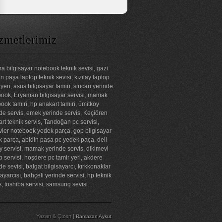
zmetlerimiz
a bilgisayar notebook teknik sevisi, gazi
 paşa laptop teknik sevisi, kızılay laptop
 yeri, asus bilgisayar tamiri, sincan yerinde
ook, Eryaman bilgisayar servisi, mamak
ook tamiri, hp anakart tamiri, ümitköy
de servis, emek yerinde servis, Keçiören
rt teknik servis, Tandoğan pc servisi,
ler notebook yedek parça, gop bilgisayar
 parça, abidin paşa pc yedek paça, dell
ay servisi, mamak yerinde servis, dikimevi
p servisi, hoşdere pc tamir yeri, akdere
de sevisi, balgat bilgisayarcı, kırkkonaklar
sayarcısı, bahçeli yerinde servisi, hp teknik
s, toshiba servisi, samsung sevisi...
Yazan & Çizen |
Ramazan Aykut