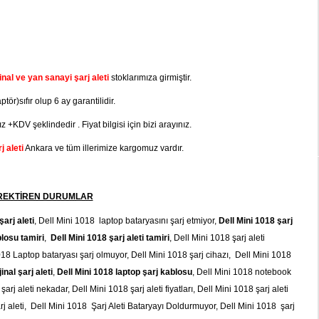
nal ve yan sanayi şarj aleti
stoklarımıza girmiştir.
tör)sıfır olup 6 ay garantilidir.
z +KDV şeklindedir . Fiyat bilgisi için bizi arayınız.
 aleti
Ankara ve tüm illerimize kargomuz vardır.
GEREKTİREN DURUMLAR
arj aleti
, Dell Mini 1018 laptop bataryasını şarj etmiyor,
Dell Mini 1018 şarj
blosu tamiri
,
Dell Mini 1018 şarj aleti tamiri
, Dell Mini 1018 şarj aleti
018 Laptop bataryası şarj olmuyor, Dell Mini 1018 şarj cihazı, Dell Mini 1018
inal şarj aleti
,
Dell Mini 1018 laptop şarj kablosu
, Dell Mini 1018 notebook
rj aleti nekadar, Dell Mini 1018 şarj aleti fiyatları, Dell Mini 1018 şarj aleti
şarj aleti, Dell Mini 1018 Şarj Aleti Bataryayı Doldurmuyor, Dell Mini 1018 şarj