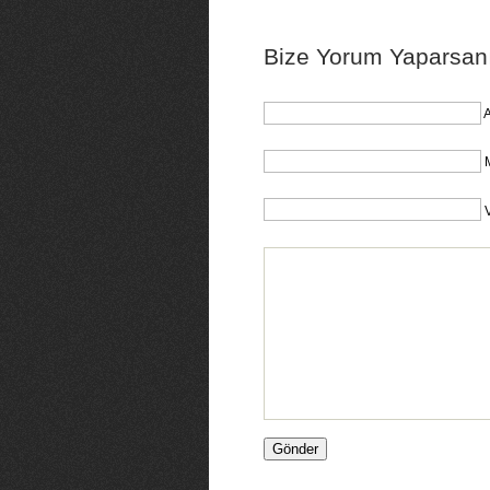
Bize Yorum Yaparsanız
A
M