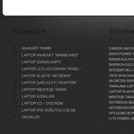
Kategoriler
Etiketle
ANAKART TAMİRİ
CASPER UW1 P
E5520 POWER 
LAPTOP ANAKART “MAİNBOARD”
B45B43 AÇILI
LAPTOP EKRAN KARTI
İNSPİRON 5110
LAPTOP LCD LED EKRAN “PANEL”
DEĞİŞİMİ
DELL 
JACK
ekran kartı
LAPTOP KLAVYE “KEYBORD”
SİLDİKTEN SOR
LAPTOP ŞARJ ALETİ “ADAPTÖR”
TAMALAMA
LAP
LAPTOP MENTEŞE TAKIMI
LAPTOP KLAVY
LAPTOP KASALARI
MENTEŞE TAKIM
NOTEBOOK BAZ
LAPTOP CD – DVD ROM
NOTEBOOK EKR
LAPTOP FAN SOĞUTUCU BLOK
VPCS118EC/B 
ÜRÜNLER
L775 POWER J