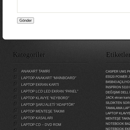
Kategoriler
Etiketle
ANAKART TAMİRİ
CASPER UW1 P
E5520 POWER 
LAPTOP ANAKART “MAİNBOARD”
B45B43 AÇILI
LAPTOP EKRAN KARTI
İNSPİRON 5110
LAPTOP LCD LED EKRAN “PANEL”
DEĞİŞİMİ
DELL 
JACK
ekran kartı
LAPTOP KLAVYE “KEYBORD”
SİLDİKTEN SOR
LAPTOP ŞARJ ALETİ “ADAPTÖR”
TAMALAMA
LAP
LAPTOP MENTEŞE TAKIMI
LAPTOP KLAVY
LAPTOP KASALARI
MENTEŞE TAKIM
NOTEBOOK BAZ
LAPTOP CD – DVD ROM
NOTEBOOK EKR