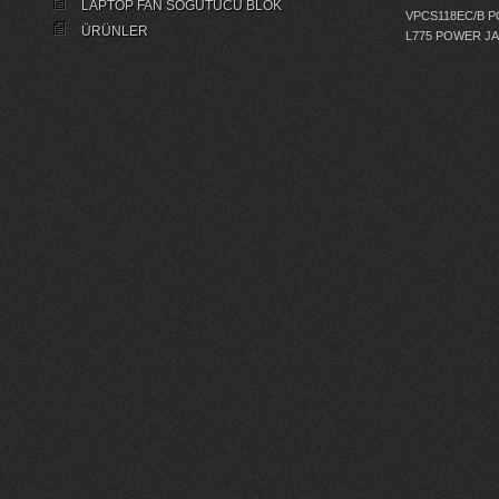
LAPTOP FAN SOĞUTUCU BLOK
VPCS118EC/B 
ÜRÜNLER
L775 POWER J